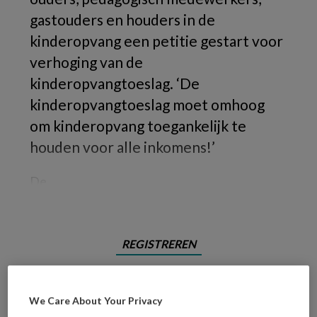
gastouders en houders in de
kinderopvang een petitie gestart voor
verhoging van de
kinderopvangtoeslag. ‘De
kinderopvangtoeslag moet omhoog
om kinderopvang toegankelijk te
houden voor alle inkomens!’
De
REGISTREREN
Wil je dit artikel lezen?
We Care About Your Privacy
Maak gratis een account aan en lees 2