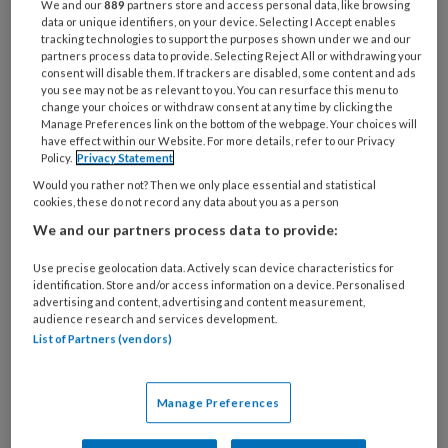
We and our
889
partners store and access personal data, like browsing
artikelen gratis per maand
data or unique identifiers, on your device. Selecting I Accept enables
tracking technologies to support the purposes shown under we and our
partners process data to provide. Selecting Reject All or withdrawing your
Al een account of abonnement?
Log dan in
consent will disable them. If trackers are disabled, some content and ads
you see may not be as relevant to you. You can resurface this menu to
change your choices or withdraw consent at any time by clicking the
Wat
Manage Preferences link on the bottom of the webpage. Your choices will
have effect within our Website. For more details, refer to our Privacy
is
Policy.
Privacy Statement
je
Would you rather not? Then we only place essential and statistical
e-
Kies
cookies, these do not record any data about you as a person
mailadres?
je
We and our partners process data to provide:
*
*
wachtwoord*
*
Use precise geolocation data. Actively scan device characteristics for
Kies
identification. Store and/or access information on a device. Personalised
advertising and content, advertising and content measurement,
je
audience research and services development.
functie
*
List of Partners (vendors)
Bij
welke
Manage Preferences
organisatie
werk
Untitled