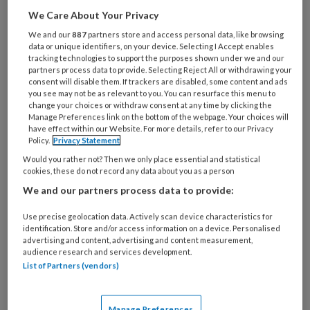
je
We Care About Your Privacy
e-
Kies
We and our
887
partners store and access personal data, like browsing
mailadres?
je
data or unique identifiers, on your device. Selecting I Accept enables
*
*
tracking technologies to support the purposes shown under we and our
wachtwoord*
*
partners process data to provide. Selecting Reject All or withdrawing your
consent will disable them. If trackers are disabled, some content and ads
Kies
you see may not be as relevant to you. You can resurface this menu to
je
change your choices or withdraw consent at any time by clicking the
functie
*
Manage Preferences link on the bottom of the webpage. Your choices will
have effect within our Website. For more details, refer to our Privacy
Bij
Policy.
Privacy Statement
welke
Would you rather not? Then we only place essential and statistical
organisatie
cookies, these do not record any data about you as a person
werk
We and our partners process data to provide:
Untitled
Ontvang 2x per week de
je?
Use precise geolocation data. Actively scan device characteristics for
KinderopvangTotaal nieuwsbrief
identification. Store and/or access information on a device. Personalised
advertising and content, advertising and content measurement,
Ontvang iedere zondag het
audience research and services development.
List of Partners (vendors)
Management Kinderopvang
Weekoverzicht
Manage Preferences