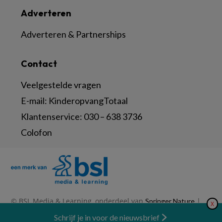
Adverteren
Adverteren & Partnerships
Contact
Veelgestelde vragen
E-mail:
KinderopvangTotaal
Klantenservice:
030 – 638 3736
Colofon
© BSL Media & Learning, onderdeel van
|
Springer Nature
X
|
|
Privacy Statement
Disclaimer
Voorwaarden
Nieuwsbrief
Schrijf je in voor de nieuwsbrief
Abonneren