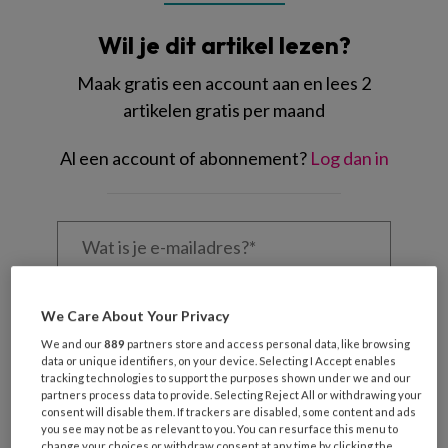
Wil je dit artikel lezen?
Maak gratis een account aan en lees 2
artikelen gratis per maand
Al een account of abonnement?
Log dan in
Wat
is
je
e-
Kies
mailadres?
We Care About Your Privacy
je
*
*
wachtwoord*
*
We and our
889
partners store and access personal data, like browsing
data or unique identifiers, on your device. Selecting I Accept enables
Kies
tracking technologies to support the purposes shown under we and our
partners process data to provide. Selecting Reject All or withdrawing your
je
consent will disable them. If trackers are disabled, some content and ads
functie
*
you see may not be as relevant to you. You can resurface this menu to
change your choices or withdraw consent at any time by clicking the