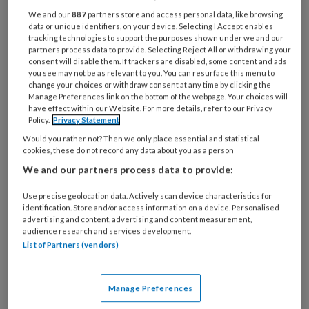
Bij
We and our
887
partners store and access personal data, like browsing
welke
data or unique identifiers, on your device. Selecting I Accept enables
organisatie
tracking technologies to support the purposes shown under we and our
partners process data to provide. Selecting Reject All or withdrawing your
werk
Untitled
consent will disable them. If trackers are disabled, some content and ads
Ontvang 2x per week de
je?
you see may not be as relevant to you. You can resurface this menu to
KinderopvangTotaal nieuwsbrief
change your choices or withdraw consent at any time by clicking the
Manage Preferences link on the bottom of the webpage. Your choices will
have effect within our Website. For more details, refer to our Privacy
Ontvang iedere zondag het
Policy.
Privacy Statement
Management Kinderopvang
Would you rather not? Then we only place essential and statistical
cookies, these do not record any data about you as a person
Weekoverzicht
We and our partners process data to provide:
Ja, ik geef toestemming voor e-mails
Use precise geolocation data. Actively scan device characteristics for
van KinderopvangTotaal en
identification. Store and/or access information on a device. Personalised
advertising and content, advertising and content measurement,
Springer Media B.V.
?
audience research and services development.
List of Partners (vendors)
Uw bovenstaande gegevens kunnen worden toegevoegd aan
uw profiel in overeenstemming met ons
privacy statement
.
Manage Preferences
?