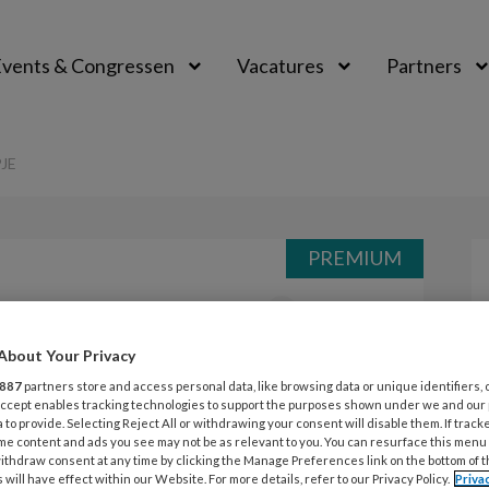
vents & Congressen
Vacatures
Partners
aal
JE
PREMIUM
Opslaan
Reacties
Delen
0
About Your Privacy
er –
887
partners store and access personal data, like browsing data or unique identifiers, 
 Accept enables tracking technologies to support the purposes shown under we and our
e
 to provide. Selecting Reject All or withdrawing your consent will disable them. If track
me content and ads you see may not be as relevant to you. You can resurface this menu
ithdraw consent at any time by clicking the Manage Preferences link on the bottom of 
 will have effect within our Website. For more details, refer to our Privacy Policy.
Priva