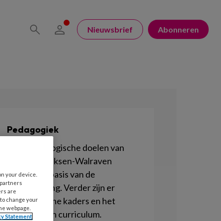
Nieuwsbrief
Abonneren
Pedagogiek
De 4 pedagogische doelen van
Marianne Riksen-Walraven
vormen de basis van de
on your device.
 partners
kinderopvang. Verder zijn er
ers are
Pedagogische kaders en het
 to change your
the webpage.
Pedagogisch curriculum.
cy Statement