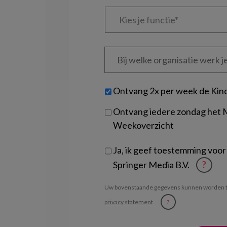
Kies
je
functie
*
Bij
welke
organisatie
werk
Untitled
Ontvang 2x per week de Kin
je?
Ontvang iedere zondag het
Weekoverzicht
Ja, ik geef toestemming voor
Springer Media B.V.
?
Uw bovenstaande gegevens kunnen worden t
privacy statement
.
?