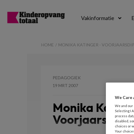
Vakinformatie
E
Kinderopvangtot
HOME
MONIKA KATINGER - VOORJAARSDIP
PEDAGOGIEK
19 MRT 2007
We Care 
Monika Kating
We and our
Selecting I
Voorjaarsdipj
process data
disabled, so
choices or w
Your choices