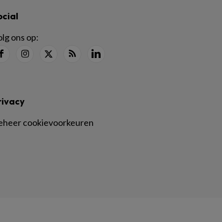
ocial
lg ons op:
rivacy
eheer cookievoorkeuren