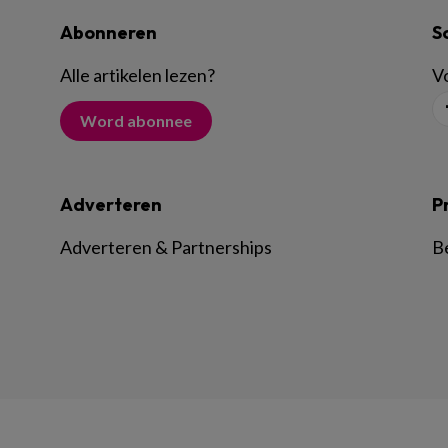
Abonneren
S
Alle artikelen lezen
?
Vo
Word abonnee
Adverteren
P
Adverteren & Partnerships
B