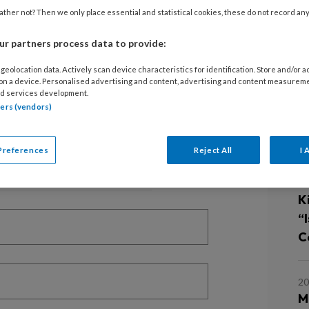
ther not? Then we only place essential and statistical cookies, these do not record an
r partners process data to provide:
EGISTREREN
geolocation data. Actively scan device characteristics for identification. Store and/or 
 on a device. Personalised advertising and content, advertising and content measurem
d services development.
t artikel lezen?
tners (vendors)
L
en lees 2 artikelen gratis per maand
Preferences
Reject All
I 
of abonnement?
Log dan in
30
Ki
“
Cé
20
M