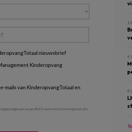
vi
13
B
v
deropvangTotaal nieuwsbrief
9 
M
 Management Kinderopvang
p
 e-mails van KinderopvangTotaal en
8 
L
s
oegevoegd aan uw profiel in overeenstemming met ons
T