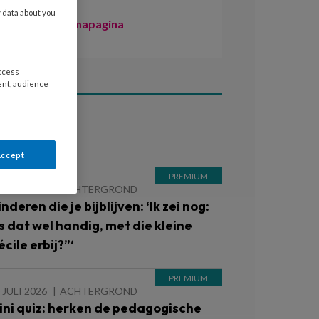
y data about you
Naar de themapagina
access
ent, audience
ees ook
Accept
 JULI 2026
ACHTERGROND
nderen die je bijblijven: ‘Ik zei nog:
Is dat wel handig, met die kleine
cile erbij?”‘
 JULI 2026
ACHTERGROND
ini quiz: herken de pedagogische