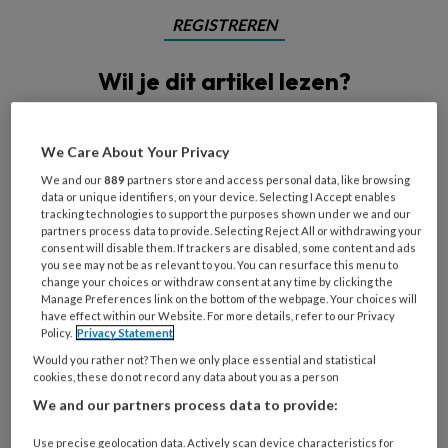
REGISTREREN
Wil je dit artikel lezen?
Maak gratis een account aan en lees 2
artikelen gratis per maand
We Care About Your Privacy
We and our
889
partners store and access personal data, like browsing
Al een account of abonnement?
Log dan in
data or unique identifiers, on your device. Selecting I Accept enables
tracking technologies to support the purposes shown under we and our
partners process data to provide. Selecting Reject All or withdrawing your
consent will disable them. If trackers are disabled, some content and ads
Wat
you see may not be as relevant to you. You can resurface this menu to
is
change your choices or withdraw consent at any time by clicking the
je
Manage Preferences link on the bottom of the webpage. Your choices will
have effect within our Website. For more details, refer to our Privacy
e-
Kies
Policy.
Privacy Statement
mailadres?
je
Would you rather not? Then we only place essential and statistical
*
*
wachtwoord*
*
cookies, these do not record any data about you as a person
We and our partners process data to provide:
Kies
je
Use precise geolocation data. Actively scan device characteristics for