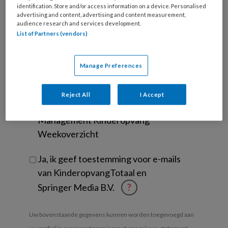
functie
*
identification. Store and/or access information on a device. Personalised
advertising and content, advertising and content measurement,
Bij
audience research and services development.
welke
List of Partners (vendors)
organisatie
werk
Untitled
Ontvang 2x per week de
Manage Preferences
je?
KinderopvangTotaal nieuwsbrief
Reject All
I Accept
Ontvang iedere zondag het
Management Kinderopvang
Weekoverzicht
Ja, ik geef toestemming voor e-mails
van KinderopvangTotaal en
Springer Media B.V.
?
Uw bovenstaande gegevens kunnen worden toegevoegd aan