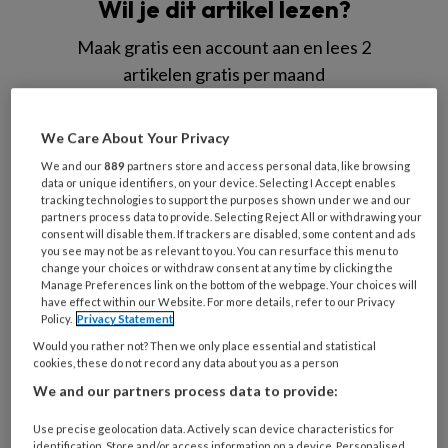
Wil je dit artikel lezen?
Maak gratis een account aan en lees 2
artikelen gratis per maand
Al een account of abonnement?
Log dan in
We Care About Your Privacy
We and our
889
partners store and access personal data, like browsing
Wat
data or unique identifiers, on your device. Selecting I Accept enables
tracking technologies to support the purposes shown under we and our
is
partners process data to provide. Selecting Reject All or withdrawing your
je
consent will disable them. If trackers are disabled, some content and ads
e-
you see may not be as relevant to you. You can resurface this menu to
Kies
change your choices or withdraw consent at any time by clicking the
mailadres?
je
Manage Preferences link on the bottom of the webpage. Your choices will
*
*
have effect within our Website. For more details, refer to our Privacy
wachtwoord*
*
Policy.
Privacy Statement
Kies
Would you rather not? Then we only place essential and statistical
je
cookies, these do not record any data about you as a person
functie
*
We and our partners process data to provide:
Bij
Use precise geolocation data. Actively scan device characteristics for
welke
identification. Store and/or access information on a device. Personalised