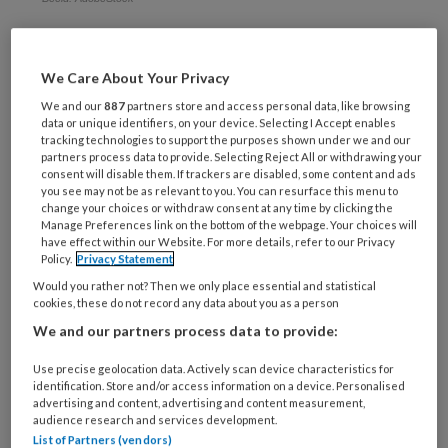
In
We Care About Your Privacy
We and our
887
partners store and access personal data, like browsing
REGISTREREN
data or unique identifiers, on your device. Selecting I Accept enables
tracking technologies to support the purposes shown under we and our
partners process data to provide. Selecting Reject All or withdrawing your
Wil je dit artikel lezen?
consent will disable them. If trackers are disabled, some content and ads
you see may not be as relevant to you. You can resurface this menu to
change your choices or withdraw consent at any time by clicking the
Maak gratis een account aan en lees 2
Manage Preferences link on the bottom of the webpage. Your choices will
artikelen gratis per maand
have effect within our Website. For more details, refer to our Privacy
Policy.
Privacy Statement
Would you rather not? Then we only place essential and statistical
Al een account of abonnement?
Log dan in
cookies, these do not record any data about you as a person
We and our partners process data to provide:
Wat
Use precise geolocation data. Actively scan device characteristics for
is
identification. Store and/or access information on a device. Personalised
je
advertising and content, advertising and content measurement,
e-
audience research and services development.
Kies
List of Partners (vendors)
mailadres?