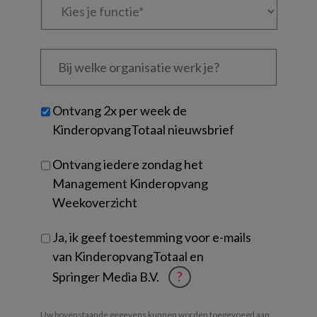
je
functie
*
Bij
welke
organisatie
werk
Untitled
Ontvang 2x per week de
je?
KinderopvangTotaal nieuwsbrief
Ontvang iedere zondag het
Management Kinderopvang
Weekoverzicht
Ja, ik geef toestemming voor e-mails
van KinderopvangTotaal en
Springer Media B.V.
?
Uw bovenstaande gegevens kunnen worden toegevoegd aan