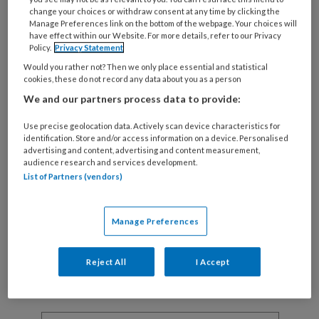
change your choices or withdraw consent at any time by clicking the
Manage Preferences link on the bottom of the webpage. Your choices will
REGISTREREN
have effect within our Website. For more details, refer to our Privacy
Policy.
Privacy Statement
Would you rather not? Then we only place essential and statistical
Wil je dit artikel lezen?
cookies, these do not record any data about you as a person
We and our partners process data to provide:
Maak gratis een account aan en lees 2
artikelen gratis per maand
Use precise geolocation data. Actively scan device characteristics for
identification. Store and/or access information on a device. Personalised
advertising and content, advertising and content measurement,
Al een account of abonnement?
Log dan in
audience research and services development.
List of Partners (vendors)
Wat
is
Manage Preferences
je
e-
Kies
mailadres?
Reject All
I Accept
je
*
*
wachtwoord*
*
Kies