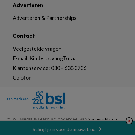
Adverteren
Adverteren & Partnerships
Contact
Veelgestelde vragen
E-mail:
KinderopvangTotaal
Klantenservice:
030 – 638 3736
Colofon
© BSL Media & Learning, onderdeel van
|
Springer Nature
X
|
|
Privacy Statement
Disclaimer
Voorwaarden
Nieuwsbrief
Schrijf je in voor de nieuwsbrief
Abonneren