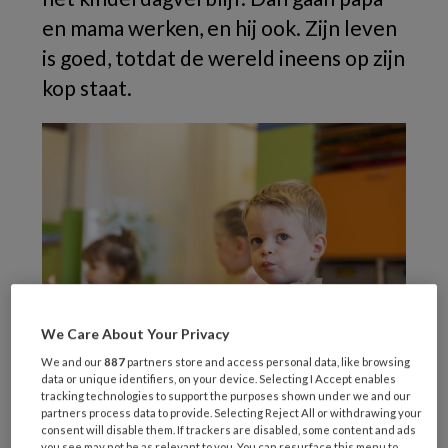
en mama werken, en hij ook. Zijn leven
is goed, totdat de wereld ineens op zijn
kop staat.
We Care About Your Privacy
We and our
887
partners store and access personal data, like browsing
data or unique identifiers, on your device. Selecting I Accept enables
Thuis
tracking technologies to support the purposes shown under we and our
partners process data to provide. Selecting Reject All or withdrawing your
consent will disable them. If trackers are disabled, some content and ads
you see may not be as relevant to you. You can resurface this menu to