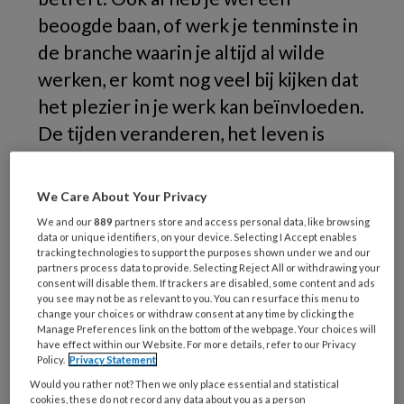
beoogde baan, of werk je tenminste in
de branche waarin je altijd al wilde
werken, er komt nog veel bij kijken dat
het plezier in je werk kan beïnvloeden.
De tijden veranderen, het leven is
harder, sneller en in mijn ogen ook
oppervlakkiger geworden. Vaak is er
We Care About Your Privacy
weinig tijd over om verder te gaan dan
We and our
889
partners store and access personal data, like browsing
de verplichte taken af te werken en af
data or unique identifiers, on your device. Selecting I Accept enables
tracking technologies to support the purposes shown under we and our
te kunnen vinken.
partners process data to provide. Selecting Reject All or withdrawing your
consent will disable them. If trackers are disabled, some content and ads
you see may not be as relevant to you. You can resurface this menu to
Wat
change your choices or withdraw consent at any time by clicking the
Manage Preferences link on the bottom of the webpage. Your choices will
have effect within our Website. For more details, refer to our Privacy
Policy.
Privacy Statement
Would you rather not? Then we only place essential and statistical
REGISTREREN
cookies, these do not record any data about you as a person