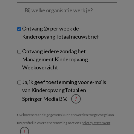
Bij
welke
organisatie
werk
Untitled
Ontvang 2x per week de
je?
KinderopvangTotaal nieuwsbrief
Ontvang iedere zondag het
Management Kinderopvang
Weekoverzicht
Ja, ik geef toestemming voor e-mails
van KinderopvangTotaal en
Springer Media B.V.
?
Uw bovenstaande gegevens kunnen worden toegevoegd aan
uw profiel in overeenstemming met ons
privacy statement
.
?