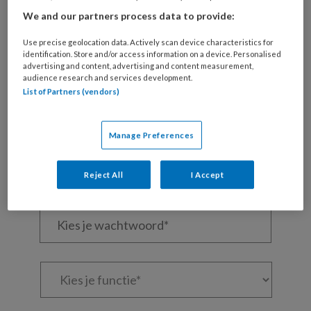
We and our partners process data to provide:
Wil je dit artikel lezen?
Use precise geolocation data. Actively scan device characteristics for
Maak gratis een account aan en lees 2
identification. Store and/or access information on a device. Personalised
advertising and content, advertising and content measurement,
artikelen gratis per maand
audience research and services development.
List of Partners (vendors)
Al een account of abonnement?
Log dan in
Manage Preferences
Wat
is
Reject All
I Accept
je
e-
Kies
mailadres?
je
*
*
wachtwoord*
*
Kies
je
functie
*