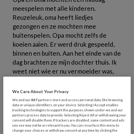
meespelen met alle kinderen.
Reuzeleuk, oma heeft liedjes
gezongen en ze mochten mee
buitenspelen. Opa mocht zelfs de
koeien aaien. Er werd druk gespeeld,
binnen en buiten. Aan het einde van de
dag brachten ze mijn dochter thuis. Ik
weet niet wie er nu vermoeider was,
mijn dochter of opa en oma die de hele
middag druk door de tuin hebben
We Care About Your Privacy
gerend.
We and our
887
partners store and access personal data, like browsing
data or unique identifiers, on your device. Selecting I Accept enables
tracking technologies to support the purposes shown under we and our
partners process data to provide. Selecting Reject All or withdrawing your
consent will disable them. If trackers are disabled, some content and ads
you see may not be as relevant to you. You can resurface this menu to
change your choices or withdraw consent at any time by clicking the