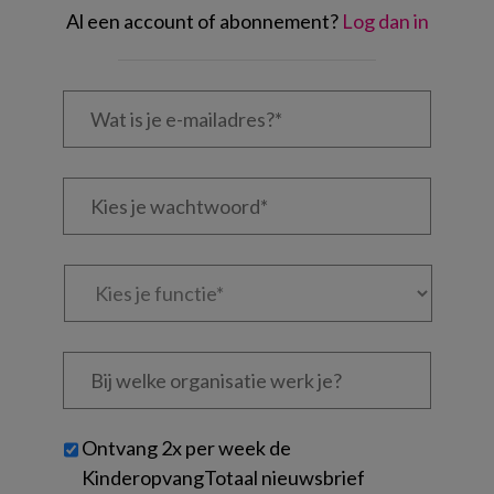
Al een account of abonnement?
Log dan in
Wat
is
je
e-
Kies
mailadres?
je
*
*
wachtwoord*
*
Kies
je
functie
*
Bij
welke
organisatie
werk
Untitled
Ontvang 2x per week de
je?
KinderopvangTotaal nieuwsbrief