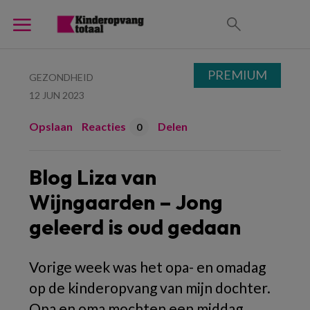
PREMIUM
GEZONDHEID
12 JUN 2023
Opslaan
Reacties
Delen
0
Blog Liza van
Wijngaarden – Jong
geleerd is oud gedaan
Vorige week was het opa- en omadag
op de kinderopvang van mijn dochter.
Opa en oma mochten een middag