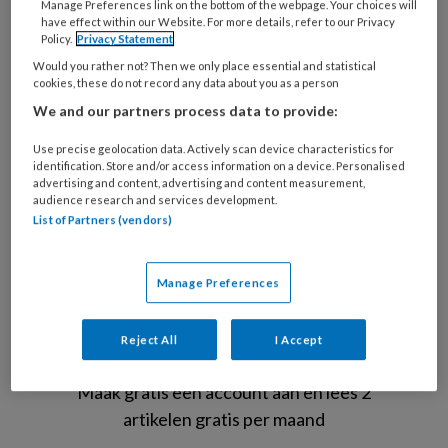
Manage Preferences link on the bottom of the webpage. Your choices will
have effect within our Website. For more details, refer to our Privacy
Policy.
Privacy Statement
Would you rather not? Then we only place essential and statistical
cookies, these do not record any data about you as a person
We and our partners process data to provide:
Use precise geolocation data. Actively scan device characteristics for
identification. Store and/or access information on a device. Personalised
EllenMoran / Getty Images / iStock
advertising and content, advertising and content measurement,
audience research and services development.
Kinderen
List of Partners (vendors)
Manage Preferences
REGISTREREN
Reject All
I Accept
Wil je dit artikel lezen?
Maak gratis een account aan en lees 2
artikelen gratis per maand