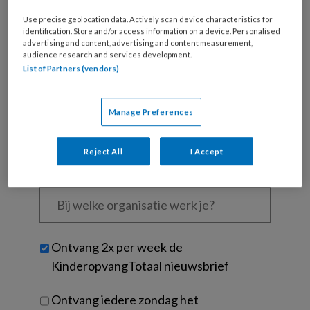
Wat
Use precise geolocation data. Actively scan device characteristics for
identification. Store and/or access information on a device. Personalised
is
advertising and content, advertising and content measurement,
je
audience research and services development.
e-
List of Partners (vendors)
Kies
mailadres?
je
*
*
wachtwoord*
*
Manage Preferences
Kies
je
Reject All
I Accept
functie
*
Bij
welke
organisatie
werk
Untitled
Ontvang 2x per week de
je?
KinderopvangTotaal nieuwsbrief
Ontvang iedere zondag het