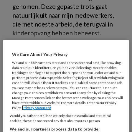
genomen. Deze gepaste trots gaat
natuurlijk uit naar mijn medewerkers,
die met noeste arbeid, de terugval in
kinderopvang hebben beheerst.
Het
We Care About Your Privacy
We and our
889
partners store and access personal data, like browsing
data or unique identifiers, on your device. Selecting I Accept enables
REGISTREREN
tracking technologies to support the purposes shown under we and our
partners process data to provide. Selecting Reject All or withdrawing your
consent will disable them. If trackers are disabled, some content and ads
Wil je dit artikel lezen?
you see may not be as relevant to you. You can resurface this menu to
change your choices or withdraw consent at any time by clicking the
Manage Preferences link on the bottom of the webpage. Your choices will
Maak gratis een account aan en lees 2
have effect within our Website. For more details, refer to our Privacy
artikelen gratis per maand
Policy.
Privacy Statement
Would you rather not? Then we only place essential and statistical
cookies, these do not record any data about you as a person
Al een account of abonnement?
Log dan in
We and our partners process data to provide: