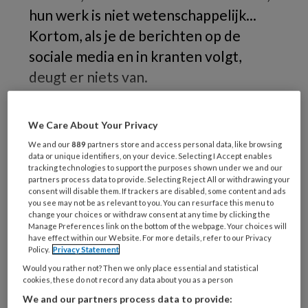
hun werk is niet wetenschappelijk...
Kortom, als je de berichten op de
sociale media en in kranten volgt,
deugt er niets van.
Als
We Care About Your Privacy
We and our
889
partners store and access personal data, like browsing
data or unique identifiers, on your device. Selecting I Accept enables
tracking technologies to support the purposes shown under we and our
REGISTREREN
partners process data to provide. Selecting Reject All or withdrawing your
consent will disable them. If trackers are disabled, some content and ads
you see may not be as relevant to you. You can resurface this menu to
Wil je dit artikel lezen?
change your choices or withdraw consent at any time by clicking the
Manage Preferences link on the bottom of the webpage. Your choices will
Maak gratis een account aan en lees 2
have effect within our Website. For more details, refer to our Privacy
Policy.
Privacy Statement
artikelen gratis per maand
Would you rather not? Then we only place essential and statistical
cookies, these do not record any data about you as a person
Al een account of abonnement?
Log dan in
We and our partners process data to provide: