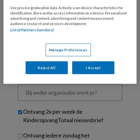
Use precise geolocation data. Actively scan device characteristics for
Wat
identification. Store and/or access information on a device. Personalised
is
advertising and content, advertising and content measurement,
je
audience research and services development.
e-
List of Partners (vendors)
Kies
mailadres?
je
*
*
wachtwoord*
*
Manage Preferences
Kies
je
Reject All
I Accept
functie
*
Bij
welke
organisatie
werk
Untitled
Ontvang 2x per week de
je?
KinderopvangTotaal nieuwsbrief
Ontvang iedere zondag het