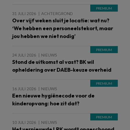
31 JULI 2026
ACHTERGROND
Over vijf weken sluit je locatie: wat nu?
‘We hebben een personeelstekort, maar
jou hebben we niet nodig’
24 JULI 2026
NIEUWS
Stond de uitkomst al vast? BK wil
opheldering over DAEB-keuze overheid
16 JULI 2026
NIEUWS
Een nieuwe hygiënecode voor de
kinderopvang: hoe zit dat?
10 JULI 2026
NIEUWS
Het vernieuwde LRK wordt opgeschoond