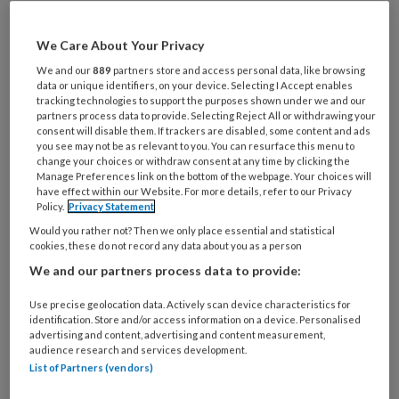
Wil je dit artikel lezen?
Maak gratis een account aan en lees 2
We Care About Your Privacy
artikelen gratis per maand
We and our
889
partners store and access personal data, like browsing
data or unique identifiers, on your device. Selecting I Accept enables
tracking technologies to support the purposes shown under we and our
Al een account of abonnement?
Log dan in
partners process data to provide. Selecting Reject All or withdrawing your
consent will disable them. If trackers are disabled, some content and ads
you see may not be as relevant to you. You can resurface this menu to
change your choices or withdraw consent at any time by clicking the
Wat
Manage Preferences link on the bottom of the webpage. Your choices will
is
have effect within our Website. For more details, refer to our Privacy
je
Policy.
Privacy Statement
e-
Would you rather not? Then we only place essential and statistical
Kies
mailadres?
cookies, these do not record any data about you as a person
je
*
*
We and our partners process data to provide:
wachtwoord*
*
Kies
Use precise geolocation data. Actively scan device characteristics for
identification. Store and/or access information on a device. Personalised
je
advertising and content, advertising and content measurement,
functie
*
audience research and services development.
List of Partners (vendors)
Bij