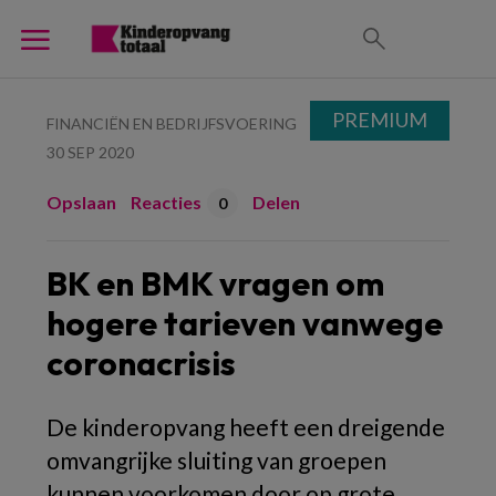
PREMIUM
FINANCIËN EN BEDRIJFSVOERING
30 SEP 2020
Opslaan
Reacties
Delen
0
BK en BMK vragen om
hogere tarieven vanwege
coronacrisis
De kinderopvang heeft een dreigende
omvangrijke sluiting van groepen
kunnen voorkomen door op grote