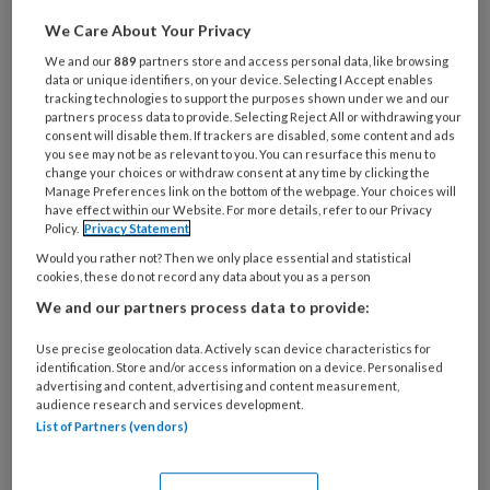
Al een account of abonnement?
Log dan in
We Care About Your Privacy
We and our
889
partners store and access personal data, like browsing
Wat
data or unique identifiers, on your device. Selecting I Accept enables
is
tracking technologies to support the purposes shown under we and our
je
partners process data to provide. Selecting Reject All or withdrawing your
consent will disable them. If trackers are disabled, some content and ads
e-
Kies
you see may not be as relevant to you. You can resurface this menu to
mailadres?
change your choices or withdraw consent at any time by clicking the
je
*
*
Manage Preferences link on the bottom of the webpage. Your choices will
wachtwoord*
*
have effect within our Website. For more details, refer to our Privacy
Policy.
Privacy Statement
Kies
Would you rather not? Then we only place essential and statistical
je
cookies, these do not record any data about you as a person
functie
*
We and our partners process data to provide:
Bij
welke
Use precise geolocation data. Actively scan device characteristics for
identification. Store and/or access information on a device. Personalised
organisatie
advertising and content, advertising and content measurement,
werk
audience research and services development.
Untitled
Ontvang 2x per week de
je?
List of Partners (vendors)
KinderopvangTotaal nieuwsbrief