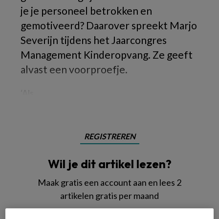
je je personeel betrokken en
gemotiveerd? Daarover spreekt Marjo
Severijn tijdens het Jaarcongres
Management Kinderopvang. Ze geeft
alvast een voorproefje.
‘Als
REGISTREREN
Wil je dit artikel lezen?
Maak gratis een account aan en lees 2
artikelen gratis per maand