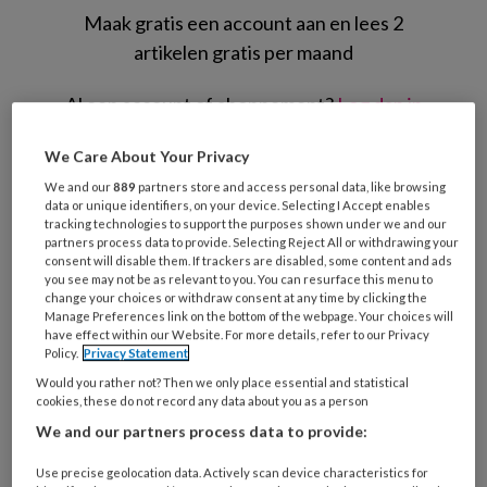
Maak gratis een account aan en lees 2
artikelen gratis per maand
Al een account of abonnement?
Log dan in
We Care About Your Privacy
Wat
We and our
889
partners store and access personal data, like browsing
is
data or unique identifiers, on your device. Selecting I Accept enables
je
tracking technologies to support the purposes shown under we and our
e-
partners process data to provide. Selecting Reject All or withdrawing your
Kies
consent will disable them. If trackers are disabled, some content and ads
mailadres?
je
you see may not be as relevant to you. You can resurface this menu to
*
*
change your choices or withdraw consent at any time by clicking the
wachtwoord*
*
Manage Preferences link on the bottom of the webpage. Your choices will
have effect within our Website. For more details, refer to our Privacy
Kies
Policy.
Privacy Statement
je
Would you rather not? Then we only place essential and statistical
functie
*
cookies, these do not record any data about you as a person
Bij
We and our partners process data to provide:
welke
Use precise geolocation data. Actively scan device characteristics for
organisatie