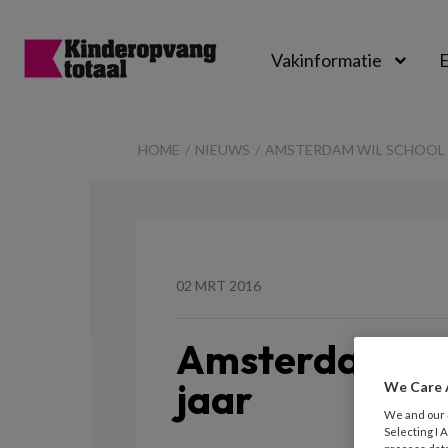
Vakinformatie
E
Kinderopvangtot
HOME
NIEUWS
AMSTERDAM WIL SCHOOL 
02 MRT 2016
Amsterdam wil
jaar
We Care 
We and our
Selecting I