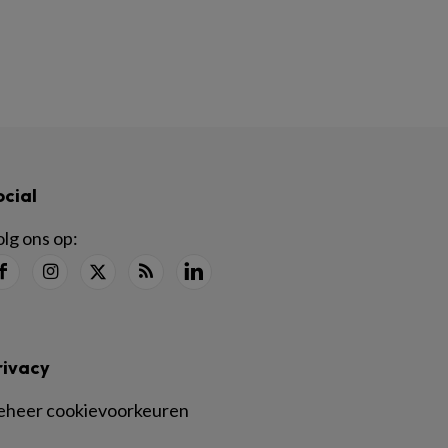
ocial
lg ons op:
rivacy
eheer cookievoorkeuren