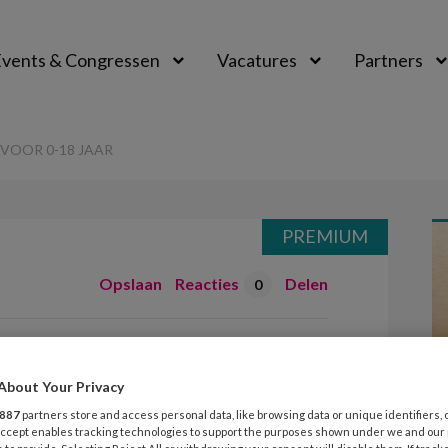
vents & Congressen
Vacatures
Partners
aal
VOOR 0-18 JAAR
PREMIUM
Opslaan
Reacties
Delen
0
 school voor 0-18
About Your Privacy
887
partners store and access personal data, like browsing data or unique identifiers, 
 Accept enables tracking technologies to support the purposes shown under we and our