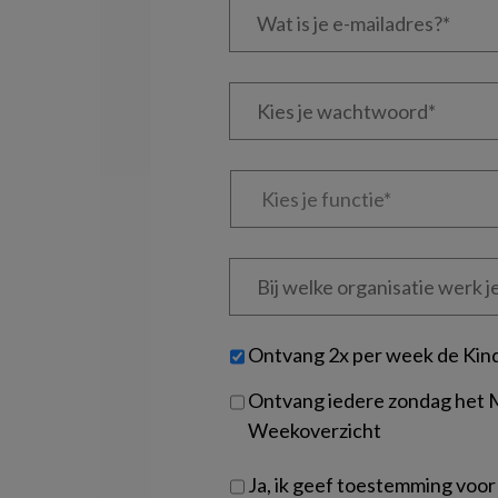
is
je
e-
Kies
mailadres?
je
*
*
wachtwoord*
*
Kies
je
functie
*
Bij
welke
organisatie
werk
Untitled
Ontvang 2x per week de Kin
je?
Ontvang iedere zondag het
Weekoverzicht
Ja, ik geef toestemming voor