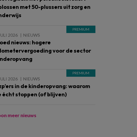
plossen met 50-plussers uit zorg en
nderwijs
JULI 2026
NIEUWS
oed nieuws: hogere
ilometervergoeding voor de sector
inderopvang
JULI 2026
NIEUWS
zp’ers in de kinderopvang: waarom
e écht stoppen (of blijven)
oon meer nieuws