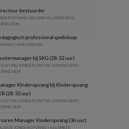
irecteur-bestuurder
INDEROPVANG ZEEUWS-VLAANDEREN |
ERNEUZEN
edagogisch professional spelinloop
YNAMO | AMSTERDAM
lustermanager bij SKG (28-32 uur)
TICHTING KINDERCENTRA GORINCHEM |
ORINCHEM
anager Kinderopvang bij Kinderopvang
KR (28-32 uur)
TICHTING KINDERCENTRA GORINCHEM |
ORINCHEM
rvaren Manager Kinderopvang (36 uur)
OLIDOE KINDEROPVANG | AALSMEER