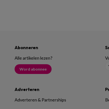
Abonneren
S
Alle artikelen lezen
?
Vo
Word abonnee
Adverteren
P
Adverteren & Partnerships
B