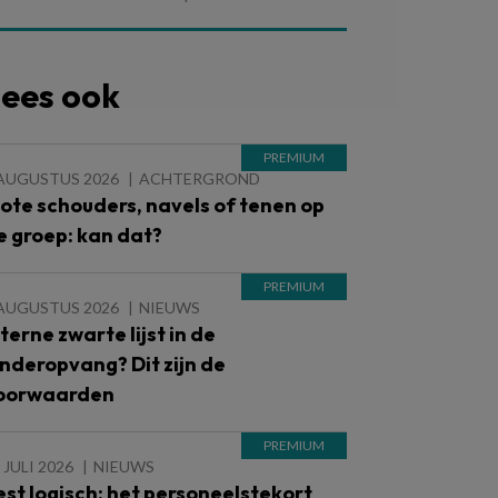
ees ook
 AUGUSTUS 2026
ACHTERGROND
lote schouders, navels of tenen op
e groep: kan dat?
 AUGUSTUS 2026
NIEUWS
nterne zwarte lijst in de
inderopvang? Dit zijn de
oorwaarden
 JULI 2026
NIEUWS
est logisch: het personeelstekort