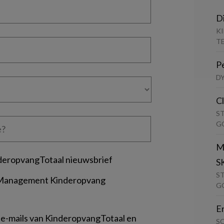
D
K
T
P
D
C
S
G
M
deropvangTotaal nieuwsbrief
S
S
 Management Kinderopvang
G
E
 e-mails van KinderopvangTotaal en
S