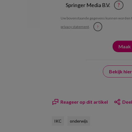
Springer Media B.V.
?
Uw bovenstaande gegevens kunnen worden t
privacy statement
.
?
Bekijk hi
Reageer op dit artikel
Deel
IKC
onderwijs