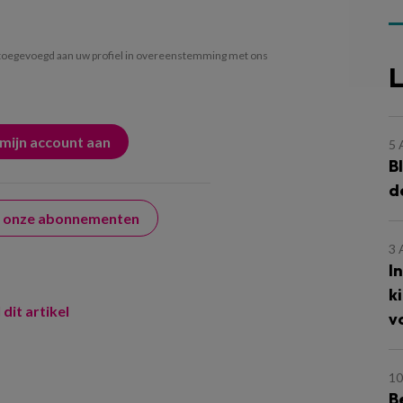
oegevoegd aan uw profiel in overeenstemming met ons
L
5
B
d
er onze abonnementen
3
I
k
 dit artikel
v
10
B