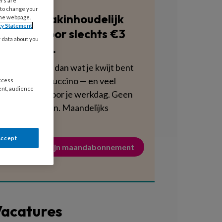
ers are
 to change your
Blijf vakinhoudelijk
the webpage.
cy Statement
scherp voor slechts €3
y data about you
per week.
Dat is minder dan wat je kwijt bent
aan een cappuccino — en veel
access
ent, audience
voedzamer voor je werkdag. Geen
verplichtingen. Maandelijks
opzegbaar.
Accept
Activeer mijn maandabonnement
acatures