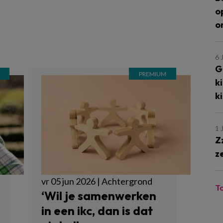
o
o
6 
G
k
k
1 
Z
z
vr 05 jun 2026 | Achtergrond
T
‘Wil je samenwerken
in een ikc, dan is dat