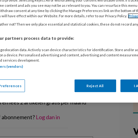
 to provide. Selecting Reject All or withdrawing your consent will disable them. If track
ren om nieuwe schoolvormen te
me content and ads you see may not be as relevant to you. You can resurface this menu
ool voor 0 tot 18 jaar. De
ithdraw consent at any time by clicking the Manage Preferences link on the bottom of 
 will have effect within our Website. For more details, refer to our Privacy Policy.
Priva
inet gaan niet ver genoeg, zegt het
ther not? Then we only place essential and statistical cookies, these do not record an
r partners process data to provide:
geolocation data. Actively scan device characteristics for identification. Store and/or 
 on a device. Personalised advertising and content, advertising and content measurem
d services development.
tners (vendors)
EGISTREREN
Preferences
Reject All
I 
t artikel lezen?
en lees 2 artikelen gratis per maand
of abonnement?
Log dan in
V