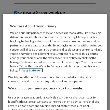
organisatie
werk
Untitled
Ontvang 2x per week de
je?
KinderopvangTotaal nieuwsbrief
We Care About Your Privacy
Ontvang iedere zondag het
We and our
889
partners store and access personal data, like browsing
Management Kinderopvang
data or unique identifiers, on your device. Selecting I Accept enables
tracking technologies to support the purposes shown under we and our
Weekoverzicht
partners process data to provide. Selecting Reject All or withdrawing your
consent will disable them. If trackers are disabled, some content and ads
you see may not be as relevant to you. You can resurface this menu to
Ja, ik geef toestemming voor e-mails
change your choices or withdraw consent at any time by clicking the
van KinderopvangTotaal en
Manage Preferences link on the bottom of the webpage. Your choices will
have effect within our Website. For more details, refer to our Privacy
Springer Media B.V.
?
Policy.
Privacy Statement
Would you rather not? Then we only place essential and statistical
cookies, these do not record any data about you as a person
Uw bovenstaande gegevens kunnen worden toegevoegd aan
We and our partners process data to provide:
uw profiel in overeenstemming met ons
privacy statement
.
?
Use precise geolocation data. Actively scan device characteristics for
identification. Store and/or access information on a device. Personalised
advertising and content, advertising and content measurement,
audience research and services development.