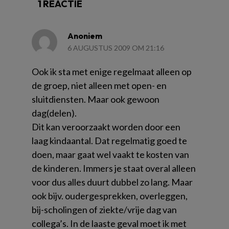
1 REACTIE
Anoniem
6 AUGUSTUS 2009 OM 21:16
Ook ik sta met enige regelmaat alleen op
de groep, niet alleen met open- en
sluitdiensten. Maar ook gewoon
dag(delen).
Dit kan veroorzaakt worden door een
laag kindaantal. Dat regelmatig goed te
doen, maar gaat wel vaakt te kosten van
de kinderen. Immers je staat overal alleen
voor dus alles duurt dubbel zo lang. Maar
ook bijv. oudergesprekken, overleggen,
bij-scholingen of ziekte/vrije dag van
collega’s. In de laaste geval moet ik met