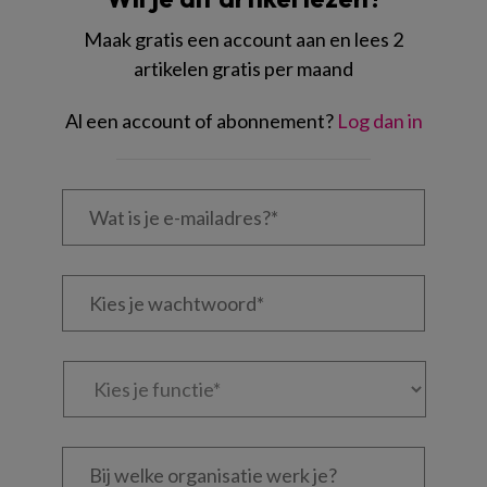
Maak gratis een account aan en lees 2
artikelen gratis per maand
Al een account of abonnement?
Log dan in
Wat
is
je
e-
Kies
mailadres?
je
*
*
wachtwoord*
*
Kies
je
functie
*
Bij
welke