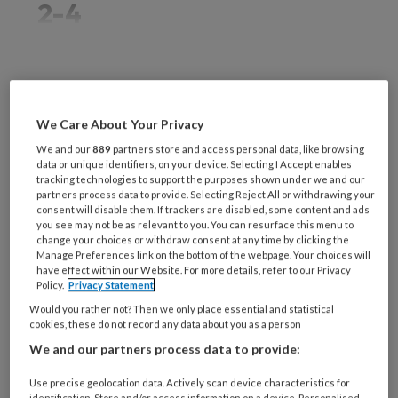
2-4
REGISTREREN
We Care About Your Privacy
Wil je dit artikel lezen?
We and our
889
partners store and access personal data, like browsing
data or unique identifiers, on your device. Selecting I Accept enables
Maak gratis een account aan en lees 2
tracking technologies to support the purposes shown under we and our
partners process data to provide. Selecting Reject All or withdrawing your
artikelen gratis per maand
consent will disable them. If trackers are disabled, some content and ads
you see may not be as relevant to you. You can resurface this menu to
change your choices or withdraw consent at any time by clicking the
Al een account of abonnement?
Log dan in
Manage Preferences link on the bottom of the webpage. Your choices will
have effect within our Website. For more details, refer to our Privacy
Policy.
Privacy Statement
Wat
Would you rather not? Then we only place essential and statistical
is
cookies, these do not record any data about you as a person
je
We and our partners process data to provide:
e-
Kies
mailadres?
Use precise geolocation data. Actively scan device characteristics for
je
identification. Store and/or access information on a device. Personalised