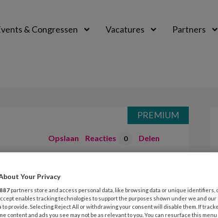
vents & Congressen
Vacatures
Partners
aal
PREMIUM
Opslaan
Reacties
Delen
0
nd
About Your Privacy
887
partners store and access personal data, like browsing data or unique identifiers, 
 Accept enables tracking technologies to support the purposes shown under we and our
n met de kinderen te doen. Voor kids
 to provide. Selecting Reject All or withdrawing your consent will disable them. If track
me content and ads you see may not be as relevant to you. You can resurface this menu