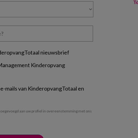
T
deropvangTotaal nieuwsbrief
 Management Kinderopvang
 e-mails van KinderopvangTotaal en
oegevoegd aan uw profiel in overeenstemming met ons