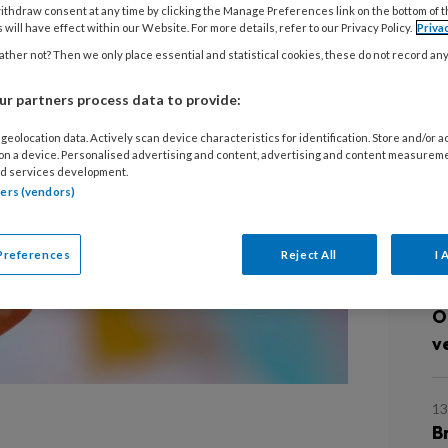
ithdraw consent at any time by clicking the Manage Preferences link on the bottom of 
 will have effect within our Website. For more details, refer to our Privacy Policy.
Priva
ther not? Then we only place essential and statistical cookies, these do not record an
r partners process data to provide:
geolocation data. Actively scan device characteristics for identification. Store and/or 
 on a device. Personalised advertising and content, advertising and content measurem
d services development.
tners (vendors)
L
Preferences
Reject All
I 
15
O
v
13
B