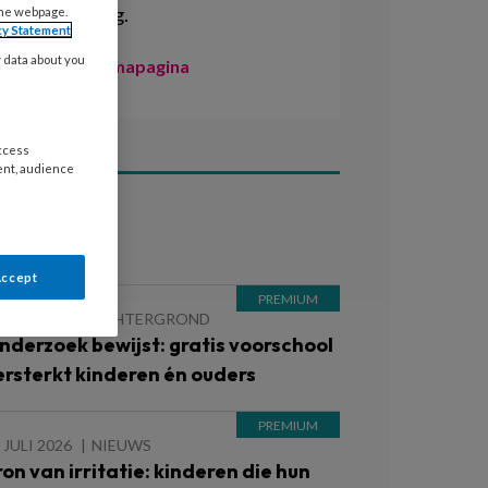
ontwikkeling.
the webpage.
cy Statement
y data about you
Naar de themapagina
access
ent, audience
ees ook
Accept
 JULI 2026
ACHTERGROND
nderzoek bewijst: gratis voorschool
ersterkt kinderen én ouders
 JULI 2026
NIEUWS
ron van irritatie: kinderen die hun