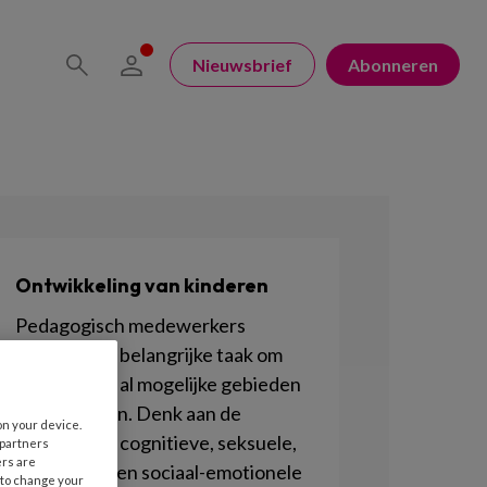
Nieuwsbrief
Abonneren
Ontwikkeling van kinderen
Pedagogisch medewerkers
hebben een belangrijke taak om
kinderen op al mogelijke gebieden
te stimuleren. Denk aan de
on your device.
motorische, cognitieve, seksuele,
 partners
ers are
lichamelijke en sociaal-emotionele
 to change your