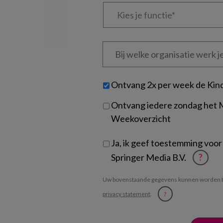
Kies
je
functie
*
Bij
welke
organisatie
werk
Untitled
Ontvang 2x per week de Kin
je?
Ontvang iedere zondag het
Weekoverzicht
Ja, ik geef toestemming voor
Springer Media B.V.
?
Uw bovenstaande gegevens kunnen worden t
privacy statement
.
?