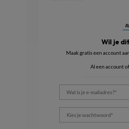
R
Wil je di
Maak gratis een account aan 
Al een account 
Wat
is
je
e-
Kies
mailadres?
je
*
*
wachtwoord*
*