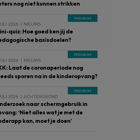
eters nog niet kunnen strikken
JULI 2026
NIEUWS
ini-quiz: Hoe goed ken jij de
edagogische basisdoelen?
JULI 2026
NIEUWS
KK: Laat de coronaperiode nog
teeds sporen na in de kinderopvang?
JULI 2026
ACHTERGROND
nderzoek naar schermgebruik in
pvang: ‘Niet alles wat je met de
uderapp kan, moet je doen’