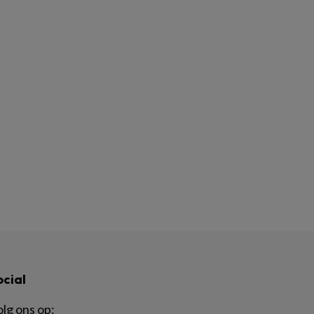
ocial
lg ons op: