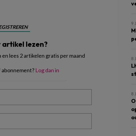
v
9 
EGISTREREN
M
p
t artikel lezen?
en lees 2 artikelen gratis per maand
8 
L
of abonnement?
Log dan in
s
8 
O
o
o