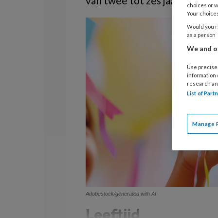
van twee tot zes jaar.
choices or w
Your choices
Would you ra
as a person
We and ou
Use precise 
information
research an
List of Par
Manage 
Adobestock/generated with AI
Leeftijd