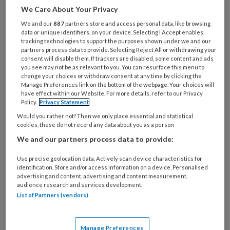
We Care About Your Privacy
Wat
We and our
887
partners store and access personal data, like browsing
is
data or unique identifiers, on your device. Selecting I Accept enables
je
tracking technologies to support the purposes shown under we and our
e-
partners process data to provide. Selecting Reject All or withdrawing your
Kies
consent will disable them. If trackers are disabled, some content and ads
mailadres?
je
you see may not be as relevant to you. You can resurface this menu to
*
*
change your choices or withdraw consent at any time by clicking the
wachtwoord*
*
Manage Preferences link on the bottom of the webpage. Your choices will
have effect within our Website. For more details, refer to our Privacy
Kies
Policy.
Privacy Statement
je
Would you rather not? Then we only place essential and statistical
functie
*
cookies, these do not record any data about you as a person
Bij
We and our partners process data to provide:
welke
Use precise geolocation data. Actively scan device characteristics for
organisatie
identification. Store and/or access information on a device. Personalised
werk
advertising and content, advertising and content measurement,
Untitled
Ontvang 2x per week de
je?
audience research and services development.
KinderopvangTotaal nieuwsbrief
List of Partners (vendors)
Ontvang iedere zondag het
Manage Preferences