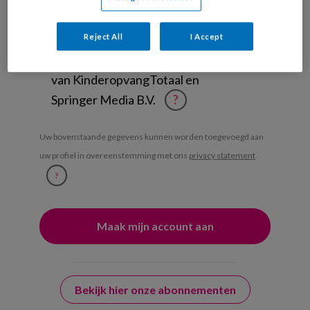
Management Kinderopvang
Weekoverzicht
Reject All
I Accept
Ja, ik geef toestemming voor e-mails
van KinderopvangTotaal en
Springer Media B.V.
?
Uw bovenstaande gegevens kunnen worden toegevoegd aan
uw profiel in overeenstemming met ons
privacy statement
.
?
Bekijk hier onze abonnementen