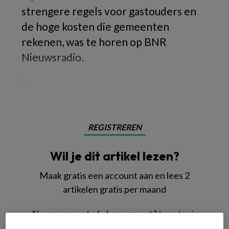
strengere regels voor gastouders en
de hoge kosten die gemeenten
rekenen, was te horen op BNR
Nieuwsradio.
In
REGISTREREN
Wil je dit artikel lezen?
Maak gratis een account aan en lees 2
artikelen gratis per maand
Al een account of abonnement?
Log dan in