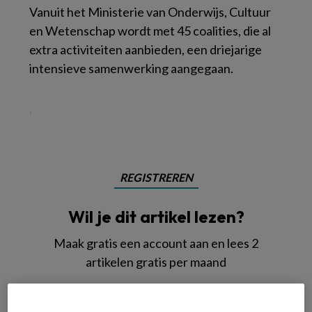
V
anuit het Ministerie van Onderwijs, Cultuur
en Wetenschap wordt met 45 coalities, die al
extra activiteiten aanbieden, een driejarige
intensieve samenwerking aangegaan.
‘
REGISTREREN
Wil je dit artikel lezen?
Maak gratis een account aan en lees 2
artikelen gratis per maand
Al een account of abonnement?
Log dan in