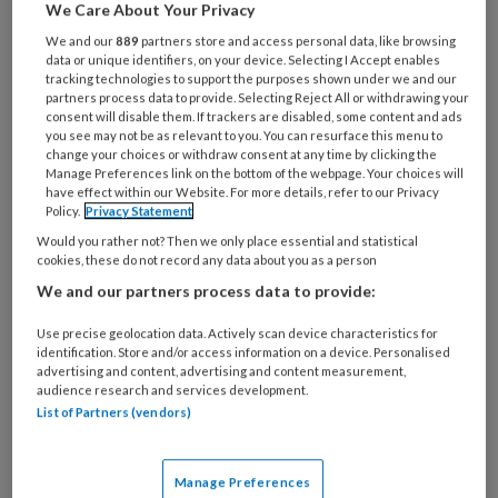
We Care About Your Privacy
Wat
We and our
889
partners store and access personal data, like browsing
data or unique identifiers, on your device. Selecting I Accept enables
is
tracking technologies to support the purposes shown under we and our
je
partners process data to provide. Selecting Reject All or withdrawing your
e-
consent will disable them. If trackers are disabled, some content and ads
Kies
you see may not be as relevant to you. You can resurface this menu to
mailadres?
je
change your choices or withdraw consent at any time by clicking the
*
*
Manage Preferences link on the bottom of the webpage. Your choices will
wachtwoord*
*
have effect within our Website. For more details, refer to our Privacy
Policy.
Privacy Statement
Kies
je
Would you rather not? Then we only place essential and statistical
cookies, these do not record any data about you as a person
functie
*
We and our partners process data to provide:
Bij
welke
Use precise geolocation data. Actively scan device characteristics for
identification. Store and/or access information on a device. Personalised
organisatie
advertising and content, advertising and content measurement,
werk
audience research and services development.
Untitled
Ontvang 2x per week de
je?
List of Partners (vendors)
KinderopvangTotaal nieuwsbrief
Manage Preferences
Ontvang iedere zondag het