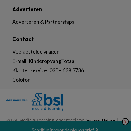
Adverteren
Adverteren & Partnerships
Contact
Veelgestelde vragen
E-mail:
KinderopvangTotaal
Klantenservice:
030 – 638 3736
Colofon
© BSL Media & Learning, onderdeel van
|
Springer Nature
X
|
|
Privacy Statement
Disclaimer
Voorwaarden
Nieuwsbrief
Schrijf je in voor de nieuwsbrief
Abonneren