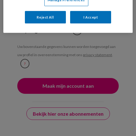
Ja, ik geef toestemming voor e-mails
Reject All
I Accept
van KinderopvangTotaal en
Springer Media B.V.
?
Uw bovenstaande gegevens kunnen worden toegevoegd aan
uw profiel in overeenstemming met ons
privacy statement
.
?
Bekijk hier onze abonnementen