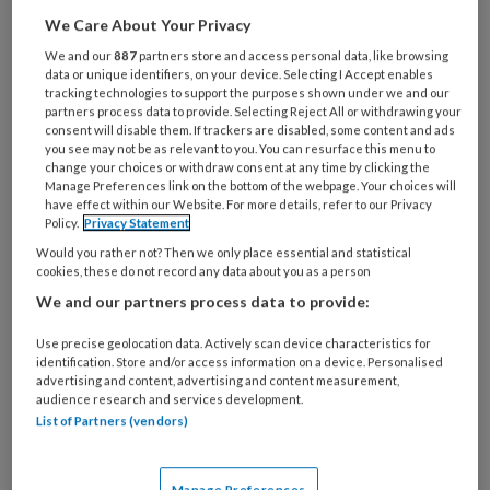
is
We Care About Your Privacy
je
We and our
887
partners store and access personal data, like browsing
e-
Kies
data or unique identifiers, on your device. Selecting I Accept enables
mailadres?
tracking technologies to support the purposes shown under we and our
je
*
*
partners process data to provide. Selecting Reject All or withdrawing your
wachtwoord*
*
consent will disable them. If trackers are disabled, some content and ads
you see may not be as relevant to you. You can resurface this menu to
Kies
change your choices or withdraw consent at any time by clicking the
je
Manage Preferences link on the bottom of the webpage. Your choices will
have effect within our Website. For more details, refer to our Privacy
functie
*
Policy.
Privacy Statement
Bij
Would you rather not? Then we only place essential and statistical
welke
cookies, these do not record any data about you as a person
organisatie
We and our partners process data to provide:
werk
Untitled
Ontvang 2x per week de
je?
Use precise geolocation data. Actively scan device characteristics for
identification. Store and/or access information on a device. Personalised
KinderopvangTotaal nieuwsbrief
advertising and content, advertising and content measurement,
audience research and services development.
List of Partners (vendors)
Ontvang iedere zondag het
Management Kinderopvang
Weekoverzicht
Manage Preferences