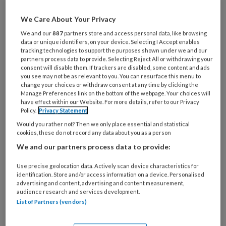
Al een account of abonnement?
Log dan in
We Care About Your Privacy
We and our
887
partners store and access personal data, like browsing
Wat
data or unique identifiers, on your device. Selecting I Accept enables
is
tracking technologies to support the purposes shown under we and our
je
partners process data to provide. Selecting Reject All or withdrawing your
consent will disable them. If trackers are disabled, some content and ads
e-
Kies
you see may not be as relevant to you. You can resurface this menu to
mailadres?
change your choices or withdraw consent at any time by clicking the
je
*
*
Manage Preferences link on the bottom of the webpage. Your choices will
wachtwoord*
*
have effect within our Website. For more details, refer to our Privacy
Policy.
Privacy Statement
Kies
Would you rather not? Then we only place essential and statistical
je
cookies, these do not record any data about you as a person
functie
*
We and our partners process data to provide:
Bij
Use precise geolocation data. Actively scan device characteristics for
welke
identification. Store and/or access information on a device. Personalised
organisatie
advertising and content, advertising and content measurement,
werk
audience research and services development.
Untitled
Ontvang 2x per week de
je?
List of Partners (vendors)
KinderopvangTotaal nieuwsbrief