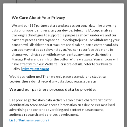
functie
*
Bij
We Care About Your Privacy
welke
organisatie
We and our
887
partners store and access personal data, like browsing
data or unique identifiers, on your device. Selecting I Accept enables
werk
Untitled
tracking technologies to support the purposes shown under we and our
Ontvang 2x per week de
je?
partners process data to provide. Selecting Reject All or withdrawing your
KinderopvangTotaal nieuwsbrief
consent will disable them. If trackers are disabled, some content and ads
you see may not be as relevant to you. You can resurface this menu to
change your choices or withdraw consent at any time by clicking the
Ontvang iedere zondag het
Manage Preferences link on the bottom of the webpage. Your choices will
have effect within our Website. For more details, refer to our Privacy
Management Kinderopvang
Policy.
Privacy Statement
Weekoverzicht
Would you rather not? Then we only place essential and statistical
cookies, these do not record any data about you as a person
Ja, ik geef toestemming voor e-mails
We and our partners process data to provide:
van KinderopvangTotaal en
Use precise geolocation data. Actively scan device characteristics for
Springer Media B.V.
?
identification. Store and/or access information on a device. Personalised
advertising and content, advertising and content measurement,
audience research and services development.
Uw bovenstaande gegevens kunnen worden toegevoegd aan
List of Partners (vendors)