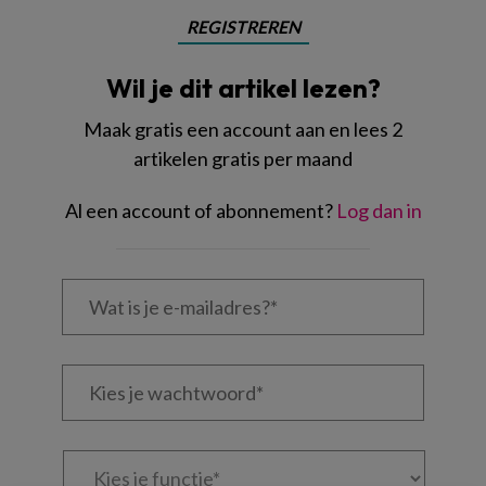
REGISTREREN
Wil je dit artikel lezen?
Maak gratis een account aan en lees 2
artikelen gratis per maand
Al een account of abonnement?
Log dan in
Wat
is
je
e-
Kies
mailadres?
je
*
*
wachtwoord*
*
Kies
je