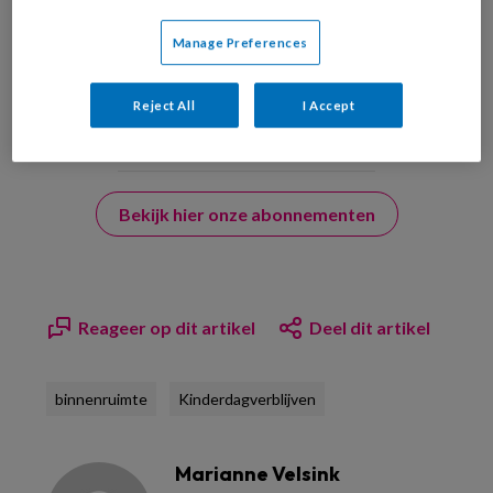
uw profiel in overeenstemming met ons
privacy statement
.
?
Manage Preferences
Reject All
I Accept
Bekijk hier onze abonnementen
Reageer op dit artikel
Deel dit artikel
binnenruimte
Kinderdagverblijven
Marianne Velsink