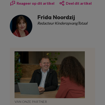
Reageer op dit artikel
Deel dit artikel
Frida Noordzij
Redacteur KinderopvangTotaal
VAN ONZE PARTNER