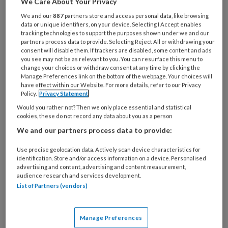
We Care About Your Privacy
je
We and our
887
partners store and access personal data, like browsing
e-
Kies
data or unique identifiers, on your device. Selecting I Accept enables
mailadres?
tracking technologies to support the purposes shown under we and our
je
*
*
partners process data to provide. Selecting Reject All or withdrawing your
wachtwoord*
*
consent will disable them. If trackers are disabled, some content and ads
you see may not be as relevant to you. You can resurface this menu to
Kies
change your choices or withdraw consent at any time by clicking the
je
Manage Preferences link on the bottom of the webpage. Your choices will
have effect within our Website. For more details, refer to our Privacy
functie
*
Policy.
Privacy Statement
Bij
Would you rather not? Then we only place essential and statistical
welke
cookies, these do not record any data about you as a person
organisatie
We and our partners process data to provide:
werk
Untitled
Ontvang 2x per week de
Use precise geolocation data. Actively scan device characteristics for
je?
identification. Store and/or access information on a device. Personalised
KinderopvangTotaal nieuwsbrief
advertising and content, advertising and content measurement,
audience research and services development.
List of Partners (vendors)
Ontvang iedere zondag het
Management Kinderopvang
Weekoverzicht
Manage Preferences