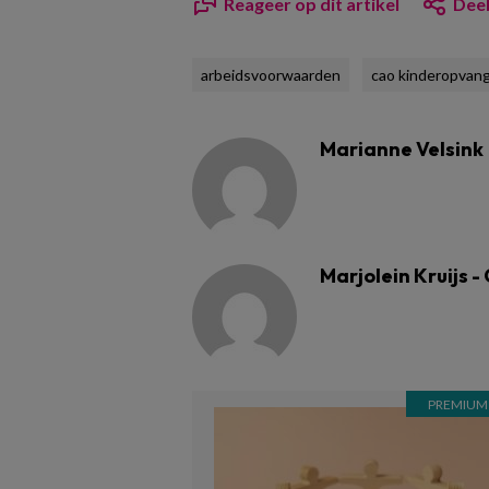
Reageer op dit artikel
Deel
arbeidsvoorwaarden
cao kinderopvan
Marianne Velsink
Marjolein Kruijs -