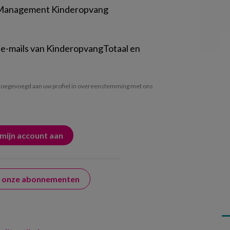
 Management Kinderopvang
 e-mails van KinderopvangTotaal en
oegevoegd aan uw profiel in overeenstemming met ons
er onze abonnementen