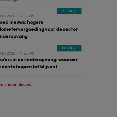
JULI 2026
NIEUWS
oed nieuws: hogere
ilometervergoeding voor de sector
inderopvang
JULI 2026
NIEUWS
zp’ers in de kinderopvang: waarom
e écht stoppen (of blijven)
oon meer nieuws