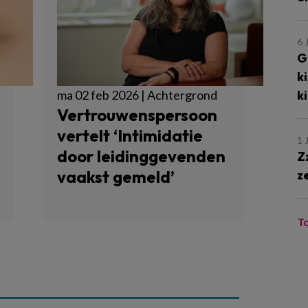
6 
G
k
k
ma 02 feb 2026 | Achtergrond
Vertrouwenspersoon
vertelt ‘Intimidatie
1 
door leidinggevenden
Z
vaakst gemeld’
z
T