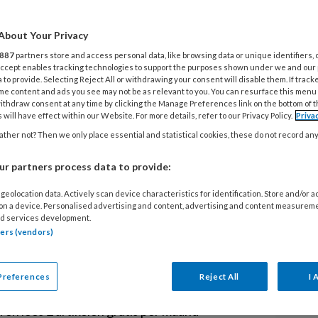
deropvang 2012-2014 algemeen
is, met terugwerkende kracht vanaf 1
About Your Privacy
dercentra en gastouderbureaus die zijn
887
partners store and access personal data, like browsing data or unique identifiers, 
rganisatie Kinderopvang. Voor niet-
 Accept enables tracking technologies to support the purposes shown under we and our
 to provide. Selecting Reject All or withdrawing your consent will disable them. If track
algemeen verbinden verklaring (8
me content and ads you see may not be as relevant to you. You can resurface this menu
ithdraw consent at any time by clicking the Manage Preferences link on the bottom of 
dvocaat Marjolijn Kruijs-Olthof zet
 will have effect within our Website. For more details, refer to our Privacy Policy.
Priva
n uit de cao op een rij.
ther not? Then we only place essential and statistical cookies, these do not record an
r partners process data to provide:
geolocation data. Actively scan device characteristics for identification. Store and/or 
 on a device. Personalised advertising and content, advertising and content measurem
d services development.
tners (vendors)
EGISTREREN
Preferences
Reject All
I 
t artikel lezen?
V
en lees 2 artikelen gratis per maand