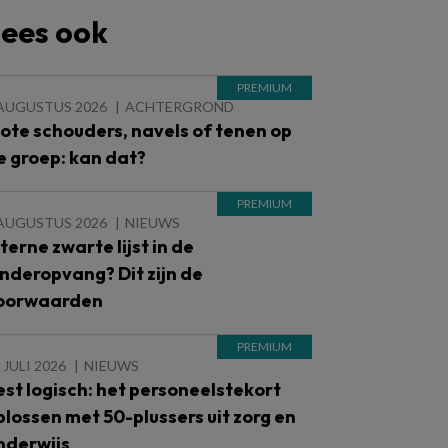
ees ook
 AUGUSTUS 2026
ACHTERGROND
lote schouders, navels of tenen op
e groep: kan dat?
 AUGUSTUS 2026
NIEUWS
nterne zwarte lijst in de
inderopvang? Dit zijn de
oorwaarden
 JULI 2026
NIEUWS
est logisch: het personeelstekort
plossen met 50-plussers uit zorg en
nderwijs