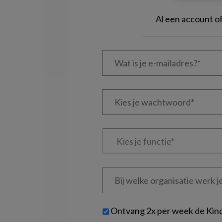
Al een account 
Wat
is
je
e-
Kies
mailadres?
je
*
*
wachtwoord*
*
Kies
je
functie
*
Bij
welke
organisatie
werk
Untitled
Ontvang 2x per week de Kin
je?