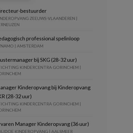
irecteur-bestuurder
INDEROPVANG ZEEUWS-VLAANDEREN |
ERNEUZEN
edagogisch professional spelinloop
YNAMO | AMSTERDAM
lustermanager bij SKG (28-32 uur)
TICHTING KINDERCENTRA GORINCHEM |
ORINCHEM
anager Kinderopvang bij Kinderopvang
KR (28-32 uur)
TICHTING KINDERCENTRA GORINCHEM |
ORINCHEM
rvaren Manager Kinderopvang (36 uur)
OLIDOE KINDEROPVANG | AALSMEER