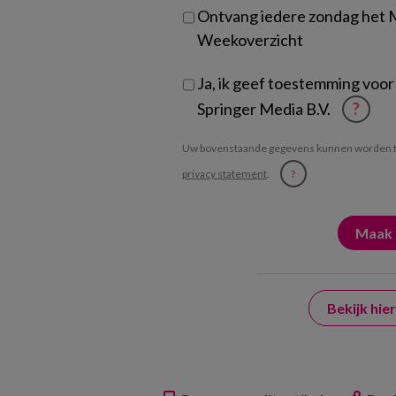
Ontvang iedere zondag het
Weekoverzicht
Ja, ik geef toestemming voor
Springer Media B.V.
?
Uw bovenstaande gegevens kunnen worden t
privacy statement
.
?
Bekijk hi