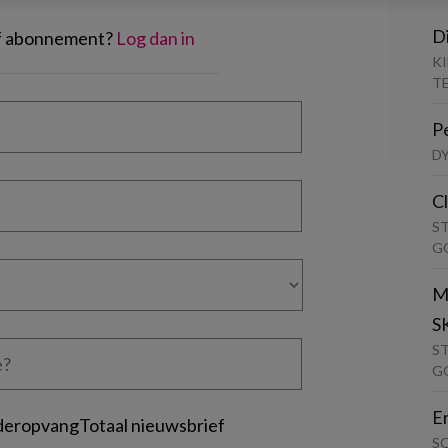
D
of abonnement?
Log dan in
K
T
P
D
C
S
G
M
S
S
G
E
deropvangTotaal nieuwsbrief
S