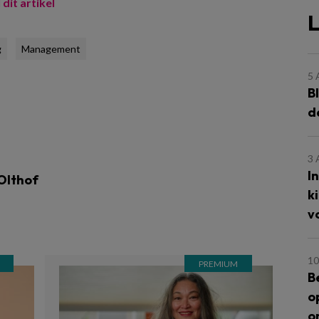
 dit artikel
L
g
Management
5
B
d
3
I
 Olthof
k
v
10
B
o
o