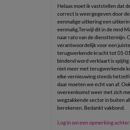
Helaas moet ik vaststellen dat d
correct is weergegeven door de op
eenmalige uitkering een uitkerin
eenmalig.Terwijl dit in de mnd 
naar rato van de diensttermijn. O
verantwoordelijk voor een juis
terugwerkende kracht tot 01-01
bindend word verklaart is spijt
niet meer met terugwerkende kra
elke vernieuwing steeds he
daar moeten we echt van af. Oo
overeenkomst weer met zich me
wegzakkende sector in buiten all
berekenen. Bedankt vakbond.
Log in om een opmerking achter 