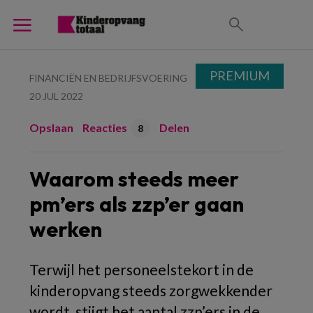
PREMIUM
FINANCIËN EN BEDRIJFSVOERING
20 JUL 2022
Opslaan
Reacties
Delen
8
Waarom steeds meer
pm’ers als zzp’er gaan
werken
Terwijl het personeelstekort in de
kinderopvang steeds zorgwekkender
wordt, stijgt het aantal zzp’ers in de