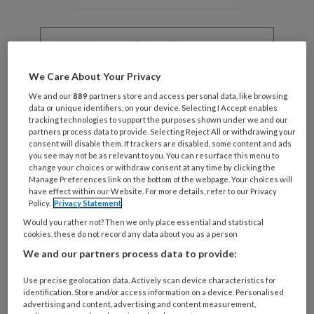
Wat
is
je
e-
We Care About Your Privacy
Kies
mailadres?
je
We and our
889
partners store and access personal data, like browsing
*
*
data or unique identifiers, on your device. Selecting I Accept enables
wachtwoord*
*
tracking technologies to support the purposes shown under we and our
partners process data to provide. Selecting Reject All or withdrawing your
Kies
consent will disable them. If trackers are disabled, some content and ads
je
you see may not be as relevant to you. You can resurface this menu to
functie
*
change your choices or withdraw consent at any time by clicking the
Manage Preferences link on the bottom of the webpage. Your choices will
Bij
have effect within our Website. For more details, refer to our Privacy
Policy.
Privacy Statement
welke
Would you rather not? Then we only place essential and statistical
organisatie
cookies, these do not record any data about you as a person
werk
Untitled
Ontvang 2x per week de
We and our partners process data to provide:
je?
KinderopvangTotaal nieuwsbrief
Use precise geolocation data. Actively scan device characteristics for
identification. Store and/or access information on a device. Personalised
advertising and content, advertising and content measurement,
Ontvang iedere zondag het