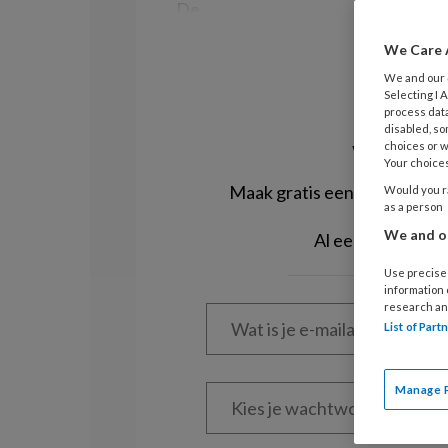
De
We Care 
We and our
Selecting I
R
process data
disabled, so
Wil je di
choices or w
Your choices
Maak gratis een account aan 
Would you ra
as a person
We and ou
Al een account 
Use precise 
information
Wat
research an
is
List of Par
je
e-
Kies
mailadres?
Manage 
je
*
*
wachtwoord*
*