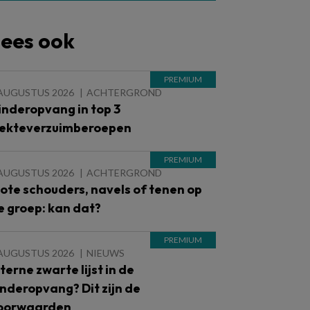
ees ook
 AUGUSTUS 2026
ACHTERGROND
inderopvang in top 3
iekteverzuimberoepen
 AUGUSTUS 2026
ACHTERGROND
lote schouders, navels of tenen op
e groep: kan dat?
 AUGUSTUS 2026
NIEUWS
nterne zwarte lijst in de
inderopvang? Dit zijn de
oorwaarden