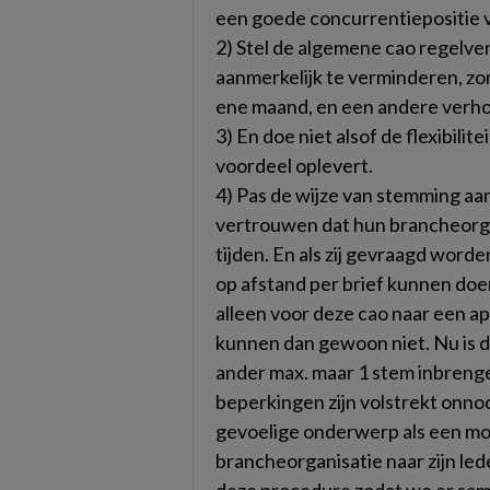
een goede concurrentiepositie v
2) Stel de algemene cao regelver
aanmerkelijk te verminderen, z
ene maand, en een andere verho
3) En doe niet alsof de flexibilite
voordeel oplevert.
4) Pas de wijze van stemming a
vertrouwen dat hun brancheorgani
tijden. En als zij gevraagd wor
op afstand per brief kunnen doen
alleen voor deze cao naar een ap
kunnen dan gewoon niet. Nu is da
ander max. maar 1 stem inbreng
beperkingen zijn volstrekt onno
gevoelige onderwerp als een m
brancheorganisatie naar zijn led