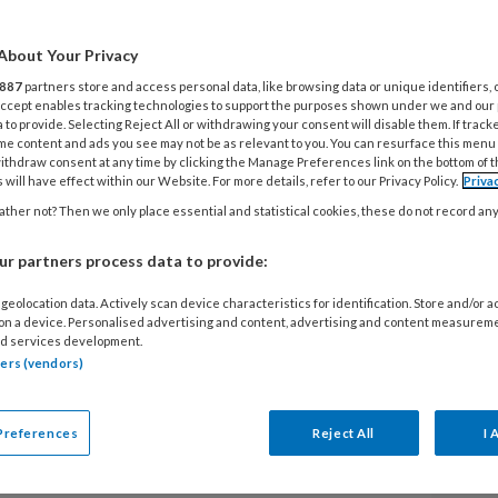
About Your Privacy
887
partners store and access personal data, like browsing data or unique identifiers, 
 Accept enables tracking technologies to support the purposes shown under we and our
EGISTREREN
 to provide. Selecting Reject All or withdrawing your consent will disable them. If track
me content and ads you see may not be as relevant to you. You can resurface this menu
t artikel lezen?
ithdraw consent at any time by clicking the Manage Preferences link on the bottom of 
 will have effect within our Website. For more details, refer to our Privacy Policy.
Priva
en lees 2 artikelen gratis per maand
ther not? Then we only place essential and statistical cookies, these do not record an
r partners process data to provide:
of abonnement?
Log dan in
geolocation data. Actively scan device characteristics for identification. Store and/or 
 on a device. Personalised advertising and content, advertising and content measurem
d services development.
tners (vendors)
Preferences
Reject All
I 
V