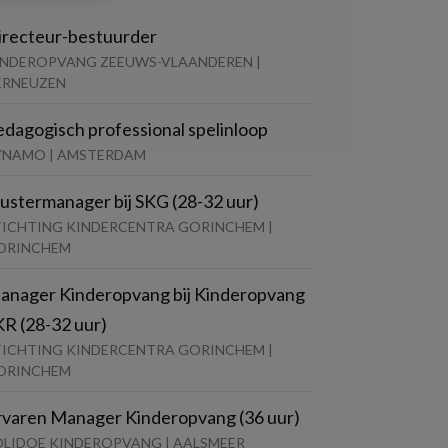
irecteur-bestuurder
INDEROPVANG ZEEUWS-VLAANDEREN |
ERNEUZEN
edagogisch professional spelinloop
YNAMO | AMSTERDAM
lustermanager bij SKG (28-32 uur)
TICHTING KINDERCENTRA GORINCHEM |
ORINCHEM
anager Kinderopvang bij Kinderopvang
KR (28-32 uur)
TICHTING KINDERCENTRA GORINCHEM |
ORINCHEM
rvaren Manager Kinderopvang (36 uur)
OLIDOE KINDEROPVANG | AALSMEER