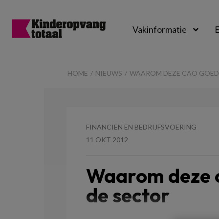
Vakinformatie
E
Kinderopvangtot
HOME
NIEUWS
WAAROM DEZE CAO GOED 
FINANCIËN EN BEDRIJFSVOERING
11 OKT 2012
Waarom deze c
de sector