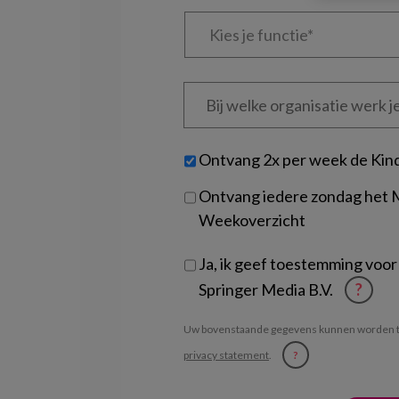
Kies
je
functie
*
Bij
welke
organisatie
werk
Untitled
Ontvang 2x per week de Kin
je?
Ontvang iedere zondag het
Weekoverzicht
Ja, ik geef toestemming voor
Springer Media B.V.
?
Uw bovenstaande gegevens kunnen worden t
privacy statement
.
?