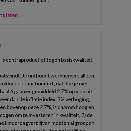
en voor kunnen gaan.
te laten
0
n is contraproductief tegen basiskwaliteit
aatsvindt. Je onthoudt werknemers alleen
voldoende functioneert, dat doe je niet
haal 6 gaan er gemiddeld 2,7% op vooruit
meer dan de inflatie index. 3% verhoging,
en bovenop deze 2,7%, is daarom hoog en
rmogen om te investeren in kwaliteit, 2) de
ne kinderdagverblijven moeten al groepen
 echt niet voor paal buiten de jaarlijkse