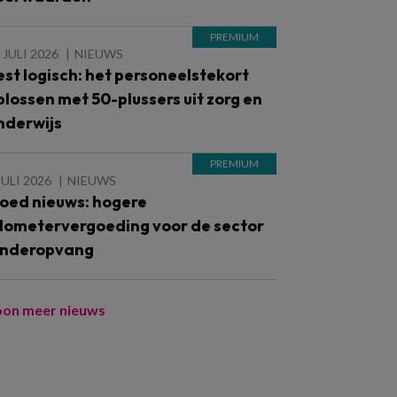
 JULI 2026
NIEUWS
est logisch: het personeelstekort
plossen met 50-plussers uit zorg en
nderwijs
JULI 2026
NIEUWS
oed nieuws: hogere
ilometervergoeding voor de sector
inderopvang
oon meer nieuws