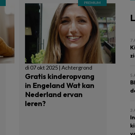
L
7
K
z
di 07 okt 2025 | Achtergrond
Gratis kinderopvang
5
B
in Engeland Wat kan
d
Nederland ervan
leren?
3
I
k
v