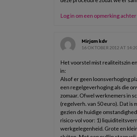
deze procedure zodat we er sam
Log in om een opmerking achter 
Mirjam kdv
16 OKTOBER 2012 AT 14:2
Het voorstel mist realiteitszin e
in:
Alsof er geen loonsverhoging pl
een regelgeverhoging als die on
zomaar. Ofwel werknemers in sc
(regelverh. van 50 euro). Dat is 
gezien de huidige omstandighed
risico-vol voor: 1) liquiditeitsve
werkgelegenheid. Grote en klei
sluiten. Met een nullijn staan wij