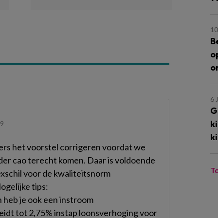
10
B
o
o
6 
G
k
29
k
tners het voorstel corrigeren voordat we
der cao terecht komen. Daar is voldoende
T
exschil voor de kwaliteitsnorm
gelijke tips:
dan heb je ook een instroom
 leidt tot 2,75% instap loonsverhoging voor