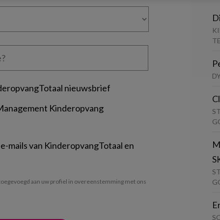
D
K
T
P
D
deropvangTotaal nieuwsbrief
C
 Management Kinderopvang
S
G
M
 e-mails van KinderopvangTotaal en
S
S
G
oegevoegd aan uw profiel in overeenstemming met ons
E
S