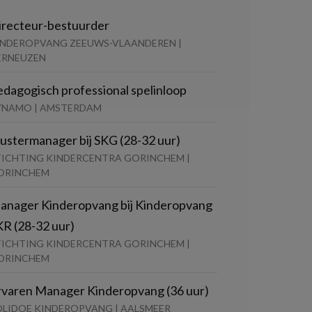
irecteur-bestuurder
INDEROPVANG ZEEUWS-VLAANDEREN |
ERNEUZEN
edagogisch professional spelinloop
YNAMO | AMSTERDAM
lustermanager bij SKG (28-32 uur)
TICHTING KINDERCENTRA GORINCHEM |
ORINCHEM
anager Kinderopvang bij Kinderopvang
KR (28-32 uur)
TICHTING KINDERCENTRA GORINCHEM |
ORINCHEM
rvaren Manager Kinderopvang (36 uur)
OLIDOE KINDEROPVANG | AALSMEER