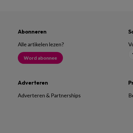
Abonneren
S
Alle artikelen lezen
?
Vo
Word abonnee
Adverteren
P
Adverteren & Partnerships
B