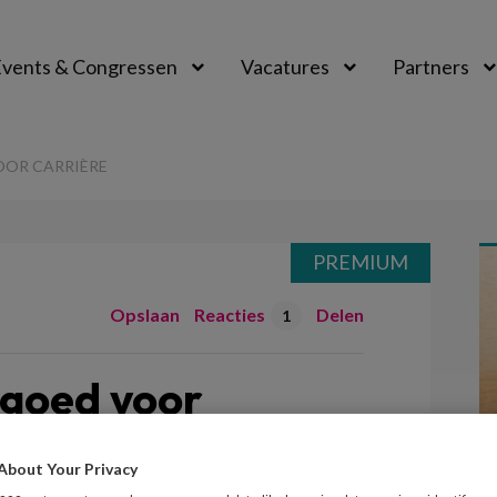
vents & Congressen
Vacatures
Partners
aal
OOR CARRIÈRE
PREMIUM
Opslaan
Reacties
Delen
1
 goed voor
About Your Privacy