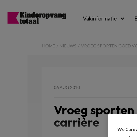
Vakinformatie
E
Kinderopvangtot
HOME
NIEUWS
VROEG SPORTEN GOED V
06 AUG 2010
Vroeg sporten
carrière
We Care 