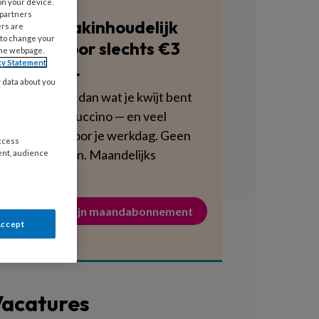
on your device.
 partners
Blijf vakinhoudelijk
ers are
 to change your
scherp voor slechts €3
the webpage.
cy Statement
per week.
y data about you
Dat is minder dan wat je kwijt bent
aan een cappuccino — en veel
voedzamer voor je werkdag. Geen
access
verplichtingen. Maandelijks
ent, audience
opzegbaar.
Activeer mijn maandabonnement
Accept
acatures