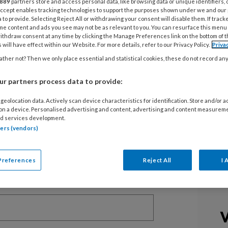
889
partners store and access personal data, like browsing data or unique identifiers, 
 Accept enables tracking technologies to support the purposes shown under we and our
 to provide. Selecting Reject All or withdrawing your consent will disable them. If track
me content and ads you see may not be as relevant to you. You can resurface this menu
ithdraw consent at any time by clicking the Manage Preferences link on the bottom of 
 will have effect within our Website. For more details, refer to our Privacy Policy.
Priva
EGISTREREN
ther not? Then we only place essential and statistical cookies, these do not record an
t artikel lezen?
r partners process data to provide:
en lees 2 artikelen gratis per maand
geolocation data. Actively scan device characteristics for identification. Store and/or 
 on a device. Personalised advertising and content, advertising and content measurem
d services development.
of abonnement?
Log dan in
tners (vendors)
Preferences
Reject All
I 
V