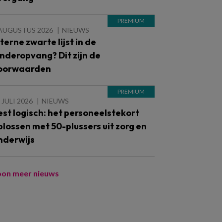
 AUGUSTUS 2026
NIEUWS
nterne zwarte lijst in de
inderopvang? Dit zijn de
oorwaarden
 JULI 2026
NIEUWS
est logisch: het personeelstekort
plossen met 50-plussers uit zorg en
nderwijs
oon meer nieuws