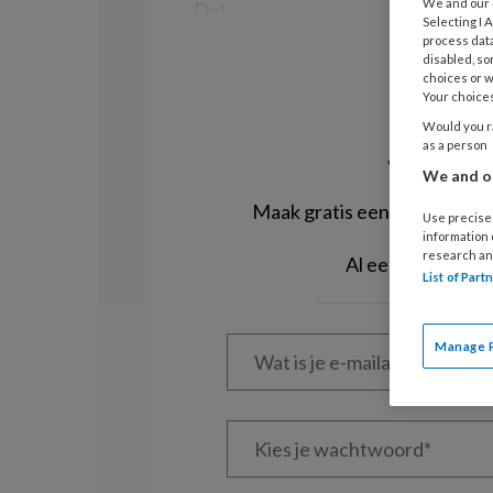
We and our
Dat
Selecting I
process data
disabled, so
choices or w
Your choices
R
Would you ra
as a person
Wil je di
We and ou
Maak gratis een account aan 
Use precise 
information
research an
Al een account 
List of Par
Wat
Manage 
is
je
e-
Kies
mailadres?
je
*
*
wachtwoord*
*