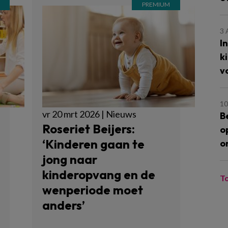
3
I
k
v
10
vr 20 mrt 2026 | Nieuws
B
Roseriet Beijers:
o
‘Kinderen gaan te
o
jong naar
kinderopvang en de
T
wenperiode moet
anders’