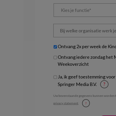
Kies
je
functie
*
Bij
welke
organisatie
werk
Untitled
Ontvang 2x per week de Kin
je?
Ontvang iedere zondag het
Weekoverzicht
Ja, ik geef toestemming voor
Springer Media B.V.
?
Uw bovenstaande gegevens kunnen worden t
privacy statement
.
?