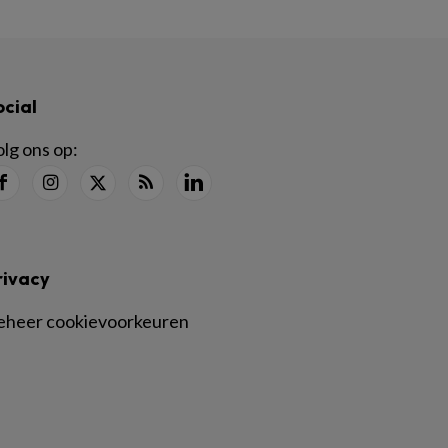
ocial
lg ons op:
rivacy
eheer cookievoorkeuren