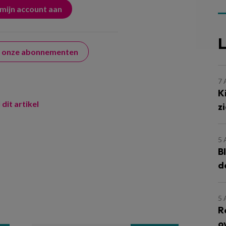
L
er onze abonnementen
7
K
 dit artikel
z
5
B
d
5
R
o