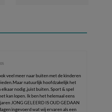
:05
k veel meer naar buiten met de kinderen
ieden.Maar natuurlijk hoofdzakelijk het
kaar nodig ,juist buiten. Sport & spel
 net kan lopen. Ik ben het helemaal eens
 al jaren JONG GELEERD IS OUD GEDAAN
agen ingevoerd wat wij ervaren als een