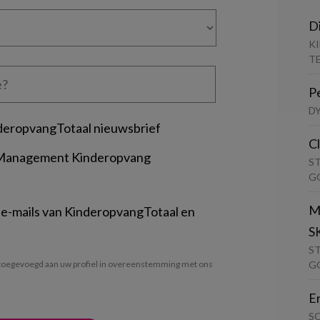
D
K
T
P
D
deropvangTotaal nieuwsbrief
C
 Management Kinderopvang
S
G
M
 e-mails van KinderopvangTotaal en
S
S
G
oegevoegd aan uw profiel in overeenstemming met ons
E
S