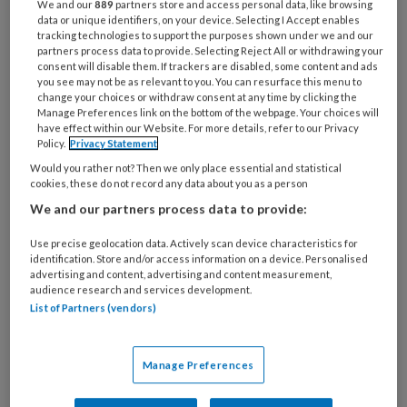
We and our
889
partners store and access personal data, like browsing
welke
data or unique identifiers, on your device. Selecting I Accept enables
organisatie
tracking technologies to support the purposes shown under we and our
werk
partners process data to provide. Selecting Reject All or withdrawing your
Untitled
Ontvang 2x per week de
consent will disable them. If trackers are disabled, some content and ads
je?
you see may not be as relevant to you. You can resurface this menu to
KinderopvangTotaal nieuwsbrief
change your choices or withdraw consent at any time by clicking the
Manage Preferences link on the bottom of the webpage. Your choices will
have effect within our Website. For more details, refer to our Privacy
Ontvang iedere zondag het
Policy.
Privacy Statement
Management Kinderopvang
Would you rather not? Then we only place essential and statistical
cookies, these do not record any data about you as a person
Weekoverzicht
We and our partners process data to provide:
Ja, ik geef toestemming voor e-mails
Use precise geolocation data. Actively scan device characteristics for
van KinderopvangTotaal en
identification. Store and/or access information on a device. Personalised
advertising and content, advertising and content measurement,
Springer Media B.V.
?
audience research and services development.
List of Partners (vendors)
Uw bovenstaande gegevens kunnen worden toegevoegd aan
uw profiel in overeenstemming met ons
privacy statement
.
Manage Preferences
?