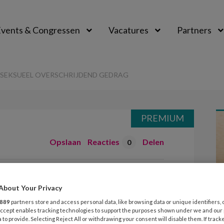
vents & Congressen
Vacatures
Partners
aal
SEKSUEEL OVERSCHRIJDEND GEDRAG
PREMIUM
Opslaan
Reacties
Delen
0
m tegen seksueel
About Your Privacy
d gedrag
889
partners store and access personal data, like browsing data or unique identifiers, 
 Accept enables tracking technologies to support the purposes shown under we and our
 to provide. Selecting Reject All or withdrawing your consent will disable them. If track