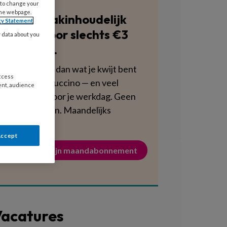
 to change your
the webpage.
Blijf vakinhoudelijk
cy Statement
scherp voor slechts €3
y data about you
per week.
Dat is minder dan wat je kwijt bent
access
aan een cappuccino — en veel
ent, audience
voedzamer voor je werkdag. Geen
verplichtingen. Maandelijks
opzegbaar.
Accept
Activeer mijn maandabonnement
acatures