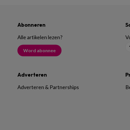
Abonneren
S
Alle artikelen lezen
?
Vo
Word abonnee
Adverteren
P
Adverteren & Partnerships
B