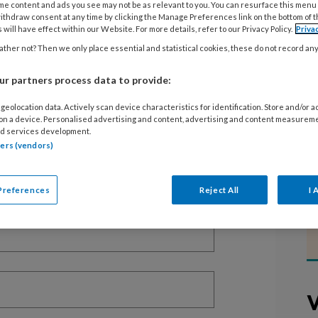
me content and ads you see may not be as relevant to you. You can resurface this menu
ithdraw consent at any time by clicking the Manage Preferences link on the bottom of 
 will have effect within our Website. For more details, refer to our Privacy Policy.
Priva
ther not? Then we only place essential and statistical cookies, these do not record an
EGISTREREN
r partners process data to provide:
t artikel lezen?
geolocation data. Actively scan device characteristics for identification. Store and/or 
 on a device. Personalised advertising and content, advertising and content measurem
d services development.
en lees 2 artikelen gratis per maand
tners (vendors)
of abonnement?
Log dan in
Preferences
Reject All
I 
V