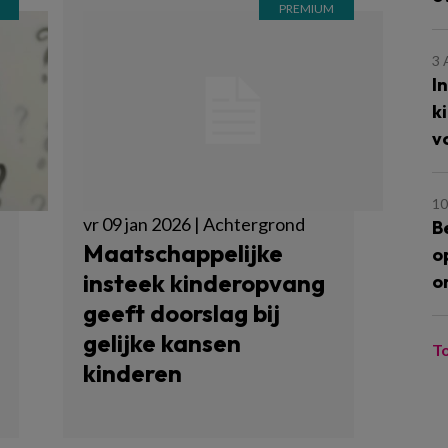
3
I
k
v
10
vr 09 jan 2026 | Achtergrond
B
Maatschappelijke
o
insteek kinderopvang
o
geeft doorslag bij
gelijke kansen
T
kinderen