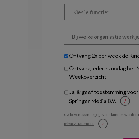
Kies
je
functie
*
Bij
welke
organisatie
werk
Untitled
Ontvang 2x per week de Kin
je?
Ontvang iedere zondag het
Weekoverzicht
Ja, ik geef toestemming voor
Springer Media B.V.
?
Uw bovenstaande gegevens kunnen worden t
privacy statement
.
?