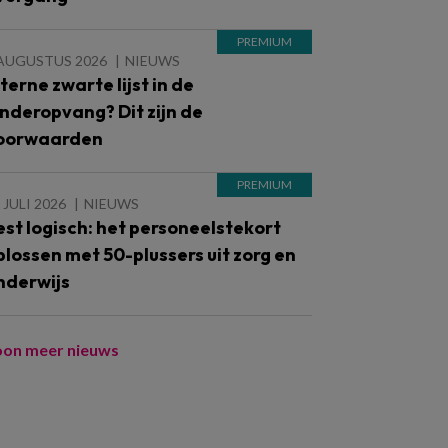
 AUGUSTUS 2026
NIEUWS
nterne zwarte lijst in de
inderopvang? Dit zijn de
oorwaarden
 JULI 2026
NIEUWS
est logisch: het personeelstekort
plossen met 50-plussers uit zorg en
nderwijs
oon meer nieuws