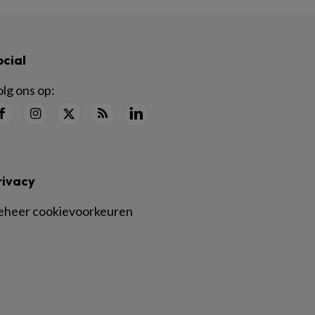
ocial
lg ons op:
rivacy
eheer cookievoorkeuren