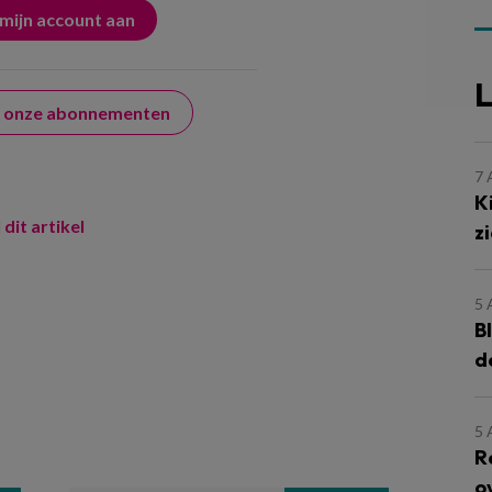
L
er onze abonnementen
7
K
 dit artikel
z
5
B
d
5
R
o