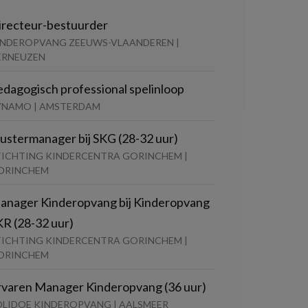
irecteur-bestuurder
INDEROPVANG ZEEUWS-VLAANDEREN |
ERNEUZEN
edagogisch professional spelinloop
YNAMO | AMSTERDAM
lustermanager bij SKG (28-32 uur)
TICHTING KINDERCENTRA GORINCHEM |
ORINCHEM
anager Kinderopvang bij Kinderopvang
KR (28-32 uur)
TICHTING KINDERCENTRA GORINCHEM |
ORINCHEM
rvaren Manager Kinderopvang (36 uur)
OLIDOE KINDEROPVANG | AALSMEER