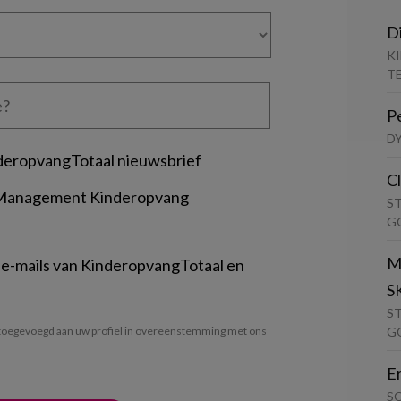
D
K
T
P
D
deropvangTotaal nieuwsbrief
C
 Management Kinderopvang
S
G
M
 e-mails van KinderopvangTotaal en
S
S
G
oegevoegd aan uw profiel in overeenstemming met ons
E
S