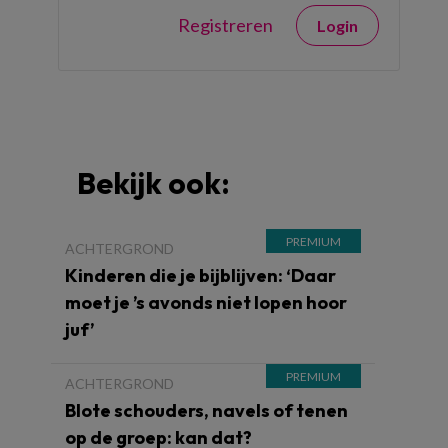
Registreren
Login
Bekijk ook:
ACHTERGROND
Kinderen die je bijblijven: ‘Daar
moet je ’s avonds niet lopen hoor
juf’
ACHTERGROND
Blote schouders, navels of tenen
op de groep: kan dat?