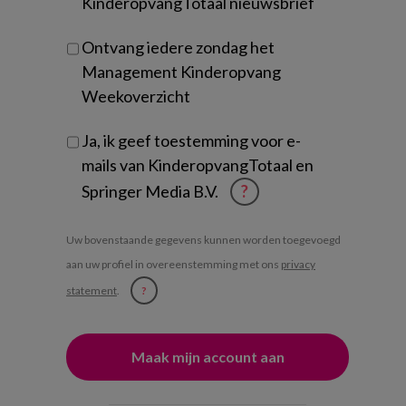
KinderopvangTotaal nieuwsbrief
Ontvang iedere zondag het
Management Kinderopvang
Weekoverzicht
Ja, ik geef toestemming voor e-
mails van KinderopvangTotaal en
Springer Media B.V.
?
Uw bovenstaande gegevens kunnen worden toegevoegd
aan uw profiel in overeenstemming met ons
privacy
statement
.
?