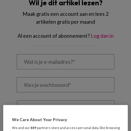
Wil je dit artikel lezen?
Maak gratis een account aan en lees 2
artikelen gratis per maand
Al een account of abonnement?
Log dan in
Wat
is
je
e-
Kies
mailadres?
je
*
*
wachtwoord*
*
Kies
je
functie
*
We Care About Your Privacy
Bij
We and our
889
partners store and access personal data, like browsing
welke