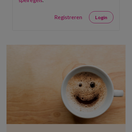
spelregels
.
Registreren
Login