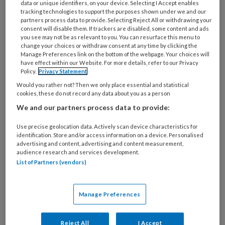
data or unique identifiers, on your device. Selecting I Accept enables
organisatie
tracking technologies to support the purposes shown under we and our
werk
partners process data to provide. Selecting Reject All or withdrawing your
Untitled
Ontvang 2x per week de
consent will disable them. If trackers are disabled, some content and ads
je?
you see may not be as relevant to you. You can resurface this menu to
KinderopvangTotaal nieuwsbrief
change your choices or withdraw consent at any time by clicking the
Manage Preferences link on the bottom of the webpage. Your choices will
have effect within our Website. For more details, refer to our Privacy
Ontvang iedere zondag het
Policy.
Privacy Statement
Management Kinderopvang
Would you rather not? Then we only place essential and statistical
cookies, these do not record any data about you as a person
Weekoverzicht
We and our partners process data to provide:
Ja, ik geef toestemming voor e-mails
Use precise geolocation data. Actively scan device characteristics for
van KinderopvangTotaal en
identification. Store and/or access information on a device. Personalised
advertising and content, advertising and content measurement,
Springer Media B.V.
?
audience research and services development.
List of Partners (vendors)
Uw bovenstaande gegevens kunnen worden toegevoegd aan
uw profiel in overeenstemming met ons
privacy statement
.
Manage Preferences
?
Reject All
I Accept