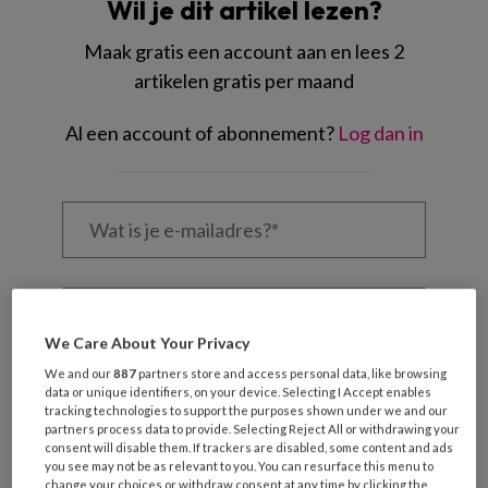
Wil je dit artikel lezen?
Maak gratis een account aan en lees 2
artikelen gratis per maand
Al een account of abonnement?
Log dan in
Wat
is
je
e-
Kies
mailadres?
je
*
*
wachtwoord*
*
We Care About Your Privacy
Kies
We and our
887
partners store and access personal data, like browsing
data or unique identifiers, on your device. Selecting I Accept enables
je
tracking technologies to support the purposes shown under we and our
functie
*
partners process data to provide. Selecting Reject All or withdrawing your
consent will disable them. If trackers are disabled, some content and ads
Bij
you see may not be as relevant to you. You can resurface this menu to
welke
change your choices or withdraw consent at any time by clicking the