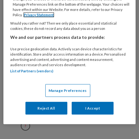
Manage Preferences link on the bottom of the webpage. Your choices will
organisatie
have effect within our Website. For more details, refer to our Privacy
werk
Policy.
Privacy Statement
Untitled
Ontvang 2x per week de
je?
Would you rather not? Then we only place essential and statistical
KinderopvangTotaal nieuwsbrief
cookies, these do not record any data about you as a person
We and our partners process data to provide:
Ontvang iedere zondag het
Use precise geolocation data. Actively scan device characteristics for
Management Kinderopvang
identification. Store and/or access information on a device. Personalised
Weekoverzicht
advertising and content, advertising and content measurement,
audience research and services development.
List of Partners (vendors)
Ja, ik geef toestemming voor e-mails
van KinderopvangTotaal en
Springer Media B.V.
?
Manage Preferences
Uw bovenstaande gegevens kunnen worden toegevoegd aan
Reject All
I Accept
uw profiel in overeenstemming met ons
privacy statement
.
?