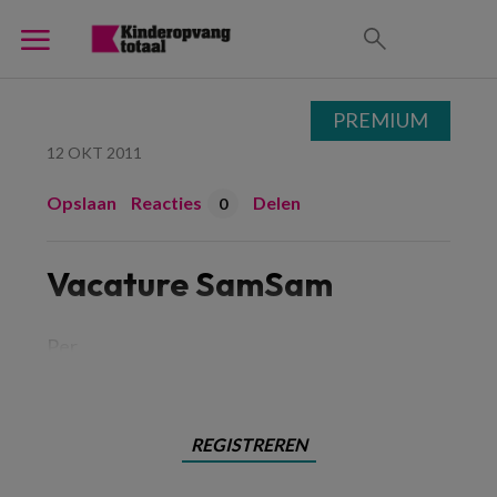
PREMIUM
12 OKT 2011
Opslaan
Reacties
Delen
0
Vacature SamSam
Per
REGISTREREN