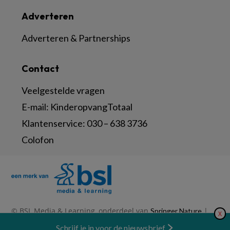
Adverteren
Adverteren & Partnerships
Contact
Veelgestelde vragen
E-mail:
KinderopvangTotaal
Klantenservice:
030 – 638 3736
Colofon
© BSL Media & Learning, onderdeel van
|
Springer Nature
X
|
|
Privacy Statement
Disclaimer
Voorwaarden
Nieuwsbrief
Schrijf je in voor de nieuwsbrief
Abonneren