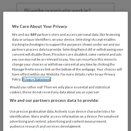
Bij
welke
organisatie
werk
Untitled
We Care About Your Privacy
Ontvang 2x per week de
je?
We and our
889
partners store and access personal data, like browsing
KinderopvangTotaal nieuwsbrief
data or unique identifiers, on your device. Selecting I Accept enables
tracking technologies to support the purposes shown under we and our
Ontvang iedere zondag het
partners process data to provide. Selecting Reject All or withdrawing your
consent will disable them. If trackers are disabled, some content and ads
Management Kinderopvang
you see may not be as relevant to you. You can resurface this menu to
change your choices or withdraw consent at any time by clicking the
Weekoverzicht
Manage Preferences link on the bottom of the webpage. Your choices will
have effect within our Website. For more details, refer to our Privacy
Policy.
Privacy Statement
Ja, ik geef toestemming voor e-mails
Would you rather not? Then we only place essential and statistical
van KinderopvangTotaal en
cookies, these do not record any data about you as a person
Springer Media B.V.
?
We and our partners process data to provide:
Use precise geolocation data. Actively scan device characteristics for
Uw bovenstaande gegevens kunnen worden toegevoegd aan
identification. Store and/or access information on a device. Personalised
uw profiel in overeenstemming met ons
privacy statement
.
advertising and content, advertising and content measurement,
audience research and services development.
?