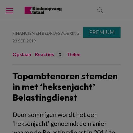
PREMIUM
FINANCIËN EN BEDRIJFSVOERING
23 SEP 2019
Opslaan
Reacties
Delen
0
Topambtenaren stemden
in met ‘heksenjacht’
Belastingdienst
Door sommigen wordt het een
‘heksenjacht’ genoemd: de manier
waarop de Belastingdienst in 2014 te