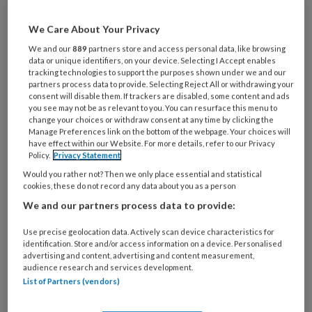
Al een account of abonnement?
Log dan in
We Care About Your Privacy
We and our
889
partners store and access personal data, like browsing
data or unique identifiers, on your device. Selecting I Accept enables
Wat
tracking technologies to support the purposes shown under we and our
is
partners process data to provide. Selecting Reject All or withdrawing your
consent will disable them. If trackers are disabled, some content and ads
je
you see may not be as relevant to you. You can resurface this menu to
e-
Kies
change your choices or withdraw consent at any time by clicking the
mailadres?
Manage Preferences link on the bottom of the webpage. Your choices will
je
have effect within our Website. For more details, refer to our Privacy
*
*
wachtwoord*
*
Policy.
Privacy Statement
Would you rather not? Then we only place essential and statistical
Kies
cookies, these do not record any data about you as a person
je
We and our partners process data to provide:
functie
*
Bij
Use precise geolocation data. Actively scan device characteristics for
identification. Store and/or access information on a device. Personalised
welke
advertising and content, advertising and content measurement,
organisatie
audience research and services development.
werk
List of Partners (vendors)
Untitled
Ontvang 2x per week de
je?