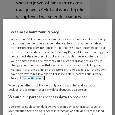
wat kun je wel of niet aantrekken
naar je werk? Het antwoord op die
vraag levert wisselende reacties
op. Kort broekje? Nee zegt de een,
kan prima vindt de ander. Als het
We Care About Your Privacy
maar professioneel is. Maar ja, wat
We and our
889
partners store and access personal data, like browsing
is dan professioneel? Verder
data or unique identifiers, on your device. Selecting I Accept enables
tracking technologies to support the purposes shown under we and our
praten Macella, Frida en Sophie in
partners process data to provide. Selecting Reject All or withdrawing your
consent will disable them. If trackers are disabled, some content and ads
deze aflevering over workbesties
you see may not be as relevant to you. You can resurface this menu to
en de uurtarieven van 2027 die
change your choices or withdraw consent at any time by clicking the
Manage Preferences link on the bottom of the webpage. Your choices will
nog steeds niet bekend zijn.
have effect within our Website. For more details, refer to our Privacy
Policy.
Privacy Statement
Would you rather not? Then we only place essential and statistical
cookies, these do not record any data about you as a person
We and our partners process data to provide:
4 FEBRUARI 2022
ACHTERGROND
KWALITEIT
Use precise geolocation data. Actively scan device characteristics for
OPVANG
identification. Store and/or access information on a device. Personalised