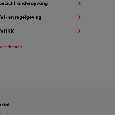
oezicht kinderopvang
et- en regelgeving
et IKK
eer thema's
ocial