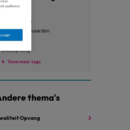
access
ent, audience
Alle tags
administratie
arbeidsvoorwaarden
Accept
armoede
babyopvang
Toon meer tags
Andere thema's
waliteit Opvang