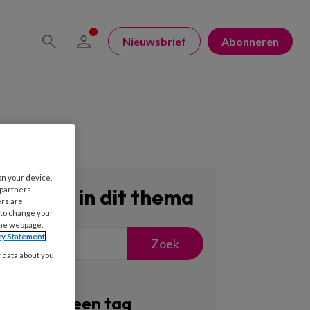
Nieuwsbrief
Abonneren
on your device.
Zoeken in dit thema
 partners
ers are
 to change your
the webpage.
cy Statement
Zoek
y data about you
Filter op een tag