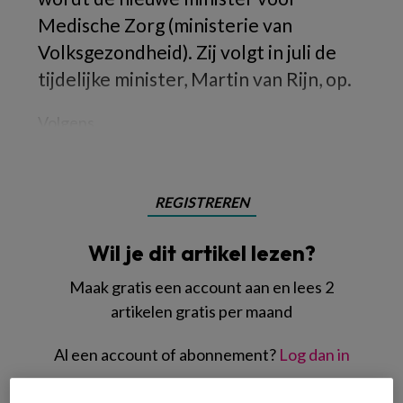
Medische Zorg (ministerie van
Volksgezondheid). Zij volgt in juli de
tijdelijke minister, Martin van Rijn, op.
Volgens
REGISTREREN
Wil je dit artikel lezen?
Maak gratis een account aan en lees 2
artikelen gratis per maand
Al een account of abonnement?
Log dan in