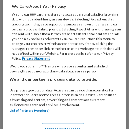
Wat
We Care About Your Privacy
is
je
We and our
889
partners store and access personal data, like browsing
data or unique identifiers, on your device. Selecting I Accept enables
e-
Kies
tracking technologies to support the purposes shown under we and our
mailadres?
partners process data to provide. Selecting Reject All or withdrawing your
je
*
*
consent will disable them. If trackers are disabled, some content and ads
wachtwoord*
*
you see may not be as relevant to you. You can resurface this menu to
change your choices or withdraw consent at any time by clicking the
Kies
Manage Preferences link on the bottom of the webpage. Your choices will
je
have effect within our Website. For more details, refer to our Privacy
Policy.
Privacy Statement
functie
*
Would you rather not? Then we only place essential and statistical
Bij
cookies, these do not record any data about you as a person
welke
We and our partners process data to provide:
organisatie
werk
Use precise geolocation data. Actively scan device characteristics for
Untitled
Ontvang 2x per week de
identification. Store and/or access information on a device. Personalised
je?
advertising and content, advertising and content measurement,
KinderopvangTotaal nieuwsbrief
audience research and services development.
List of Partners (vendors)
Ontvang iedere zondag het
Management Kinderopvang
Manage Preferences