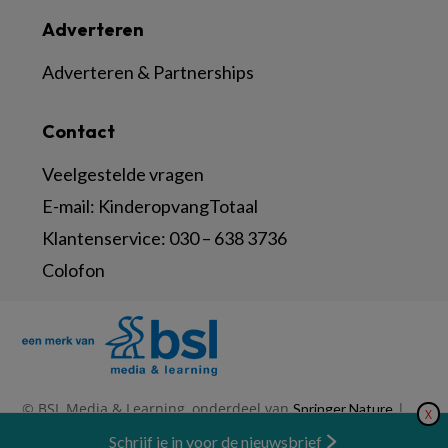
Adverteren
Adverteren & Partnerships
Contact
Veelgestelde vragen
E-mail:
KinderopvangTotaal
Klantenservice:
030 – 638 3736
Colofon
© BSL Media & Learning, onderdeel van
|
Springer Nature
X
|
|
Privacy Statement
Disclaimer
Voorwaarden
Nieuwsbrief
Schrijf je in voor de nieuwsbrief
Abonneren