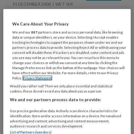
15 DECEMBER 2008
WET IKK
Hans Huijsmans –
Kwaliteit, hoe regel je
We Care About Your Privacy
dat?
We and our
887
partners store and access personal data, like browsing
data or unique identifiers, on your device. Selecting I Accept enables
tracking technologies to support the purposes shown under we and our
partners process data to provide. Selecting Reject All or withdrawing your
consent will disable them. If trackers are disabled, some content and ads
you see may not be as relevant to you. You can resurface this menu to
change your choices or withdraw consent at any time by clicking the
Manage Preferences link on the bottom of the webpage. Your choices will
3 NOVEMBER 2008
TOEZICHT KINDEROPVANG
have effect within our Website. For more details, refer to our Privacy
Policy.
Privacy Statement
Hans Huijsmans – De
ondoorgrondelijke
Would you rather not? Then we only place essential and statistical
cookies, these do not record any data about you as a person
wegen van de
We and our partners process data to provide:
staatssecretaris
Use precise geolocation data. Actively scan device characteristics for
identification. Store and/or access information on a device. Personalised
advertising and content, advertising and content measurement,
audience research and services development.
List of Partners (vendors)