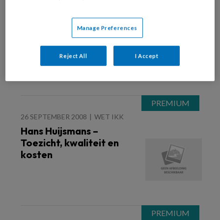
9 OKTOBER 2008
FINANCIËN EN BEDRIJFSVOERING
Gastouderopvang echt
Manage Preferences
ten onder?
Reject All
I Accept
26 SEPTEMBER 2008
WET IKK
Hans Huijsmans –
Toezicht, kwaliteit en
kosten