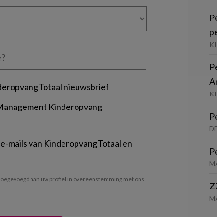
P
p
K
P
A
deropvangTotaal nieuwsbrief
KI
 Management Kinderopvang
P
D
 e-mails van KinderopvangTotaal en
P
M
oegevoegd aan uw profiel in overeenstemming met ons
Z
M