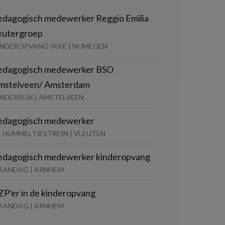
edagogisch medewerker Reggio Emilia
eutergroep
INDEROPVANG IKKE | NIJMEGEN
edagogisch medewerker BSO
mstelveen/ Amsterdam
NDERRIJK | AMSTELVEEN
edagogisch medewerker
E HUMMELTJESTREIN | VLEUTEN
edagogisch medewerker kinderopvang
AANDAG | ARNHEM
ZP'er in de kinderopvang
AANDAG | ARNHEM