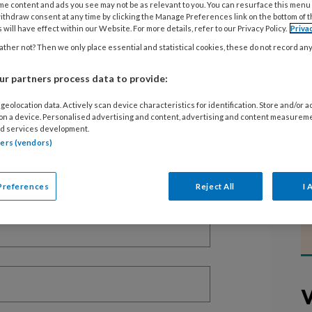
me content and ads you see may not be as relevant to you. You can resurface this menu
ithdraw consent at any time by clicking the Manage Preferences link on the bottom of 
 will have effect within our Website. For more details, refer to our Privacy Policy.
Priva
ther not? Then we only place essential and statistical cookies, these do not record an
EGISTREREN
r partners process data to provide:
t artikel lezen?
geolocation data. Actively scan device characteristics for identification. Store and/or 
 on a device. Personalised advertising and content, advertising and content measurem
d services development.
en lees 2 artikelen gratis per maand
tners (vendors)
of abonnement?
Log dan in
Preferences
Reject All
I 
V