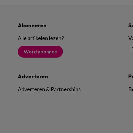
Abonneren
S
Alle artikelen lezen
?
Vo
Word abonnee
Adverteren
P
Adverteren & Partnerships
B