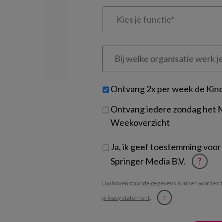
Kies
je
functie
*
Bij
welke
organisatie
werk
Untitled
Ontvang 2x per week de Kin
je?
Ontvang iedere zondag het
Weekoverzicht
Ja, ik geef toestemming voor
Springer Media B.V.
?
Uw bovenstaande gegevens kunnen worden t
privacy statement
.
?