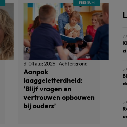
L
7
K
z
di 04 aug 2026 | Achtergrond
5
Aanpak
B
laaggeletterdheid:
d
‘Blijf vragen en
vertrouwen opbouwen
5
bij ouders’
R
o