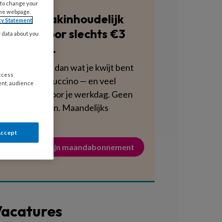
 to change your
the webpage.
Blijf vakinhoudelijk
cy Statement
scherp voor slechts €3
y data about you
per week.
Dat is minder dan wat je kwijt bent
access
aan een cappuccino — en veel
ent, audience
voedzamer voor je werkdag. Geen
verplichtingen. Maandelijks
opzegbaar.
Accept
Activeer mijn maandabonnement
acatures