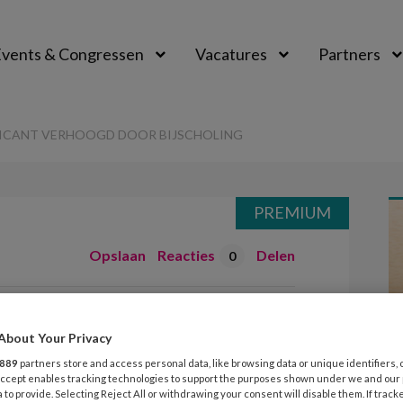
vents & Congressen
Vacatures
Partners
aal
FICANT VERHOOGD DOOR BIJSCHOLING
PREMIUM
Opslaan
Reacties
Delen
0
d significant
About Your Privacy
bijscholing
889
partners store and access personal data, like browsing data or unique identifiers, 
 Accept enables tracking technologies to support the purposes shown under we and our
 to provide. Selecting Reject All or withdrawing your consent will disable them. If track