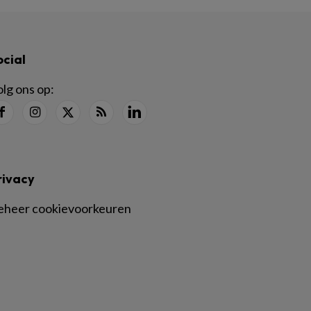
ocial
lg ons op:
rivacy
eheer cookievoorkeuren