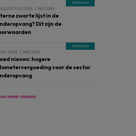
 AUGUSTUS 2026
NIEUWS
nterne zwarte lijst in de
inderopvang? Dit zijn de
oorwaarden
JULI 2026
NIEUWS
oed nieuws: hogere
ilometervergoeding voor de sector
inderopvang
oon meer nieuws