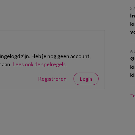
3
I
k
v
6 
ngelogd zijn. Heb je nog geen account,
G
 aan.
Lees ook de spelregels
.
k
k
Registreren
Login
T