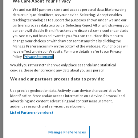
We Care About Your Privacy
je
We and our
889
partners store and access personal data, like browsing
e-
Kies
data or unique identifiers, on your device. Selecting I Accept enables
mailadres?
tracking technologies to support the purposes shown under we and our
je
*
*
partners process data to provide. Selecting Reject All or withdrawing your
wachtwoord*
*
consent will disable them. If trackers are disabled, some content and ads
you see may not be as relevant to you. You can resurface this menu to
Kies
change your choices or withdraw consent at any time by clicking the
je
Manage Preferences link on the bottom of the webpage. Your choices will
have effect within our Website. For more details, refer to our Privacy
functie
*
Policy.
Privacy Statement
Bij
Would you rather not? Then we only place essential and statistical
welke
cookies, these do not record any data about you as a person
organisatie
We and our partners process data to provide:
werk
Untitled
Ontvang 2x per week de
Use precise geolocation data. Actively scan device characteristics for
je?
identification. Store and/or access information on a device. Personalised
KinderopvangTotaal nieuwsbrief
advertising and content, advertising and content measurement,
audience research and services development.
List of Partners (vendors)
Ontvang iedere zondag het
Management Kinderopvang
Weekoverzicht
Manage Preferences