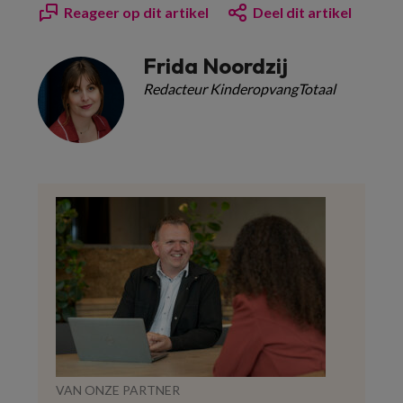
Reageer op dit artikel
Deel dit artikel
Frida Noordzij
Redacteur KinderopvangTotaal
VAN ONZE PARTNER