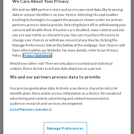
We Care About Your Privacy
je
We and our
889
partners store and access personal data, like browsing
e-
data or unique identifiers, on your device. Selecting I Accept enables
Kies
mailadres?
tracking technologies to support the purposes shown under we and our
je
partners process data to provide. Selecting Reject All or withdrawing your
*
*
wachtwoord*
*
consent will disable them. If trackers are disabled, some content and ads
you see may not be as relevant to you. You can resurface this menu to
Kies
change your choices or withdraw consent at any time by clicking the
Manage Preferences link on the bottom of the webpage. Your choices will
je
have effect within our Website. For more details, refer to our Privacy
functie
*
Policy.
Privacy Statement
Bij
Would you rather not? Then we only place essential and statistical
cookies, these do not record any data about you as a person
welke
organisatie
We and our partners process data to provide:
werk
Untitled
Use precise geolocation data. Actively scan device characteristics for
Ontvang 2x per week de
je?
identification. Store and/or access information on a device. Personalised
KinderopvangTotaal nieuwsbrief
advertising and content, advertising and content measurement,
audience research and services development.
List of Partners (vendors)
Ontvang iedere zondag het
Management Kinderopvang
Weekoverzicht
Manage Preferences