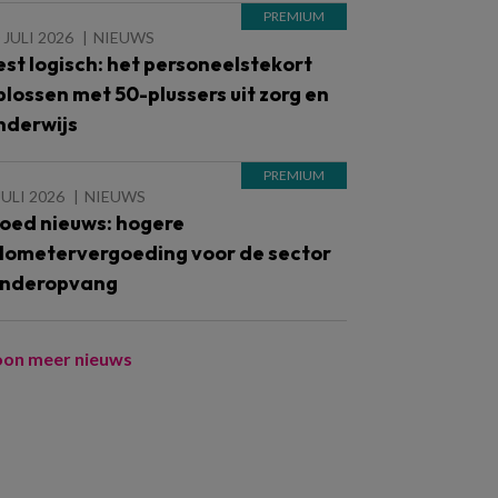
 JULI 2026
NIEUWS
est logisch: het personeelstekort
plossen met 50-plussers uit zorg en
nderwijs
JULI 2026
NIEUWS
oed nieuws: hogere
ilometervergoeding voor de sector
inderopvang
oon meer nieuws