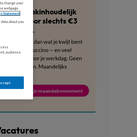
 to change your
the webpage.
Blijf vakinhoudelijk
cy Statement
scherp voor slechts €3
y data about you
per week.
Dat is minder dan wat je kwijt bent
access
aan een cappuccino — en veel
ent, audience
voedzamer voor je werkdag. Geen
verplichtingen. Maandelijks
opzegbaar.
Accept
Activeer mijn maandabonnement
acatures