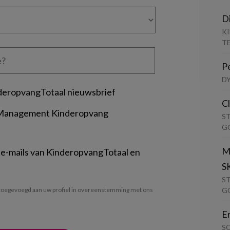
D
K
T
P
D
deropvangTotaal nieuwsbrief
C
 Management Kinderopvang
S
G
M
 e-mails van KinderopvangTotaal en
S
S
G
oegevoegd aan uw profiel in overeenstemming met ons
E
S