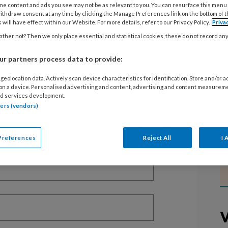
me content and ads you see may not be as relevant to you. You can resurface this menu
ithdraw consent at any time by clicking the Manage Preferences link on the bottom of 
 will have effect within our Website. For more details, refer to our Privacy Policy.
Priva
ther not? Then we only place essential and statistical cookies, these do not record an
EGISTREREN
r partners process data to provide:
t artikel lezen?
geolocation data. Actively scan device characteristics for identification. Store and/or 
 on a device. Personalised advertising and content, advertising and content measurem
en lees 2 artikelen gratis per maand
d services development.
tners (vendors)
of abonnement?
Log dan in
Preferences
Reject All
I 
V