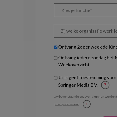
Kies
je
functie
*
Bij
welke
organisatie
werk
Untitled
Ontvang 2x per week de Kin
je?
Ontvang iedere zondag het
Weekoverzicht
Ja, ik geef toestemming voor
Springer Media B.V.
?
Uw bovenstaande gegevens kunnen worden t
privacy statement
.
?