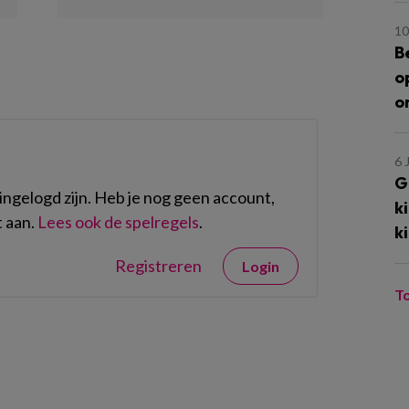
10
B
o
o
6 
G
ngelogd zijn. Heb je nog geen account,
k
 aan.
Lees ook de spelregels
.
k
Registreren
Login
T