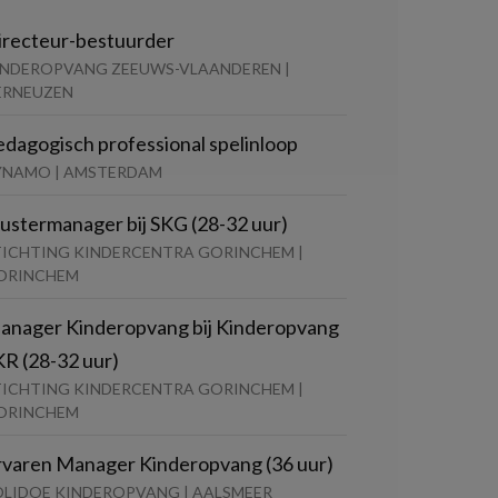
irecteur-bestuurder
INDEROPVANG ZEEUWS-VLAANDEREN |
ERNEUZEN
edagogisch professional spelinloop
YNAMO | AMSTERDAM
lustermanager bij SKG (28-32 uur)
TICHTING KINDERCENTRA GORINCHEM |
ORINCHEM
anager Kinderopvang bij Kinderopvang
KR (28-32 uur)
TICHTING KINDERCENTRA GORINCHEM |
ORINCHEM
rvaren Manager Kinderopvang (36 uur)
OLIDOE KINDEROPVANG | AALSMEER