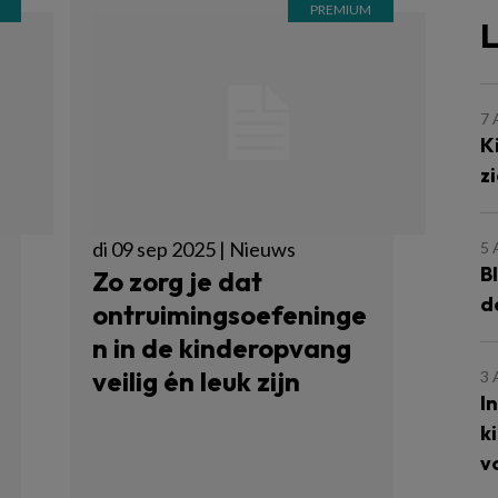
L
7
K
z
di 09 sep 2025 | Nieuws
5
B
Zo zorg je dat
d
ontruimingsoefeninge
n in de kinderopvang
veilig én leuk zijn
3
I
k
v