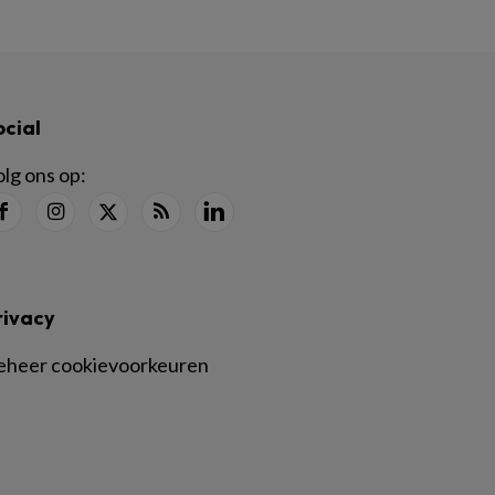
ocial
lg ons op:
rivacy
eheer cookievoorkeuren