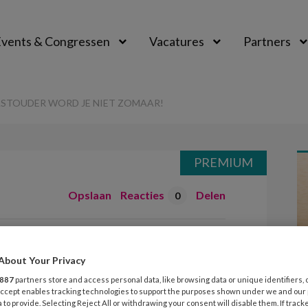
vents & Congressen
Vacatures
Partners
aal
ASTOUDER WORD JE NIET ZOMAAR!
PREMIUM
Opslaan
Reacties
Delen
0
essen – Gastouder
About Your Privacy
omaar!
887
partners store and access personal data, like browsing data or unique identifiers, 
 Accept enables tracking technologies to support the purposes shown under we and our
 to provide. Selecting Reject All or withdrawing your consent will disable them. If track