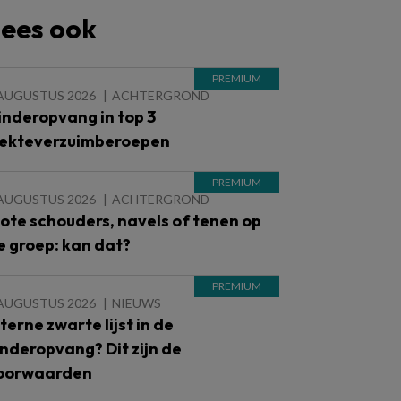
ees ook
 AUGUSTUS 2026
ACHTERGROND
inderopvang in top 3
iekteverzuimberoepen
 AUGUSTUS 2026
ACHTERGROND
lote schouders, navels of tenen op
e groep: kan dat?
 AUGUSTUS 2026
NIEUWS
nterne zwarte lijst in de
inderopvang? Dit zijn de
oorwaarden