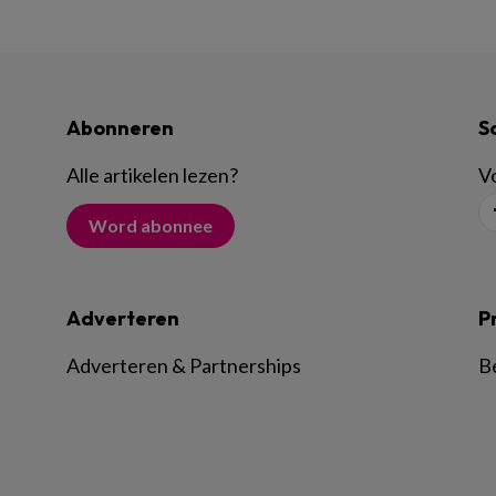
Abonneren
S
Alle artikelen lezen
?
Vo
Word abonnee
Adverteren
P
Adverteren & Partnerships
B