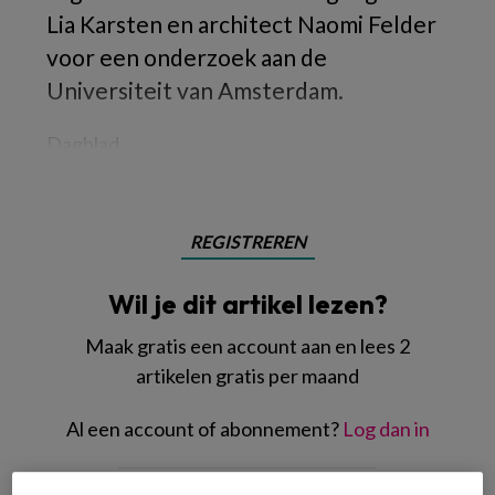
Lia Karsten en architect Naomi Felder
voor een onderzoek aan de
Universiteit van Amsterdam.
Dagblad
REGISTREREN
Wil je dit artikel lezen?
Maak gratis een account aan en lees 2
artikelen gratis per maand
Al een account of abonnement?
Log dan in