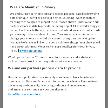
Wat
is
We Care About Your Privacy
je
We and our
889
partners store and access personal data, like browsing
e-
data or unique identifiers, on your device. Selecting I Accept enables
Kies
mailadres?
tracking technologies to support the purposes shown under we and our
je
partners process data to provide. Selecting Reject All or withdrawing your
*
*
wachtwoord*
*
consent will disable them. If trackers are disabled, some content and ads
you see may not be as relevant to you. You can resurface this menu to
Kies
change your choices or withdraw consent at any time by clicking the
Manage Preferences link on the bottom of the webpage. Your choices will
je
have effect within our Website. For more details, refer to our Privacy
functie
*
Policy.
Privacy Statement
Bij
Would you rather not? Then we only place essential and statistical
cookies, these do not record any data about you as a person
welke
We and our partners process data to provide:
organisatie
werk
Untitled
Use precise geolocation data. Actively scan device characteristics for
Ontvang 2x per week de
je?
identification. Store and/or access information on a device. Personalised
KinderopvangTotaal nieuwsbrief
advertising and content, advertising and content measurement,
audience research and services development.
List of Partners (vendors)
Ontvang iedere zondag het
Management Kinderopvang