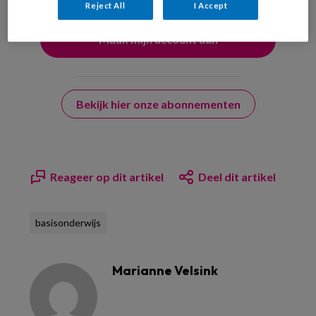
Reject All
I Accept
Bekijk hier onze abonnementen
Reageer op dit artikel
Deel dit artikel
basisonderwijs
Marianne Velsink