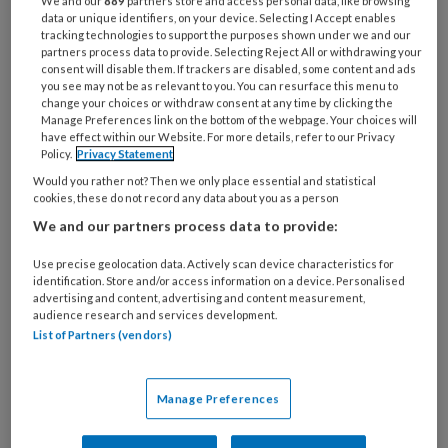
We and our
889
partners store and access personal data, like browsing
welke
data or unique identifiers, on your device. Selecting I Accept enables
tracking technologies to support the purposes shown under we and our
organisatie
partners process data to provide. Selecting Reject All or withdrawing your
werk
consent will disable them. If trackers are disabled, some content and ads
Untitled
Ontvang 2x per week de
je?
you see may not be as relevant to you. You can resurface this menu to
change your choices or withdraw consent at any time by clicking the
KinderopvangTotaal nieuwsbrief
Manage Preferences link on the bottom of the webpage. Your choices will
have effect within our Website. For more details, refer to our Privacy
Policy.
Privacy Statement
Ontvang iedere zondag het
Would you rather not? Then we only place essential and statistical
Management Kinderopvang
cookies, these do not record any data about you as a person
Weekoverzicht
We and our partners process data to provide:
Ja, ik geef toestemming voor e-mails
Use precise geolocation data. Actively scan device characteristics for
identification. Store and/or access information on a device. Personalised
van KinderopvangTotaal en
advertising and content, advertising and content measurement,
audience research and services development.
Springer Media B.V.
?
List of Partners (vendors)
Uw bovenstaande gegevens kunnen worden toegevoegd aan
Manage Preferences
uw profiel in overeenstemming met ons
privacy statement
.
?