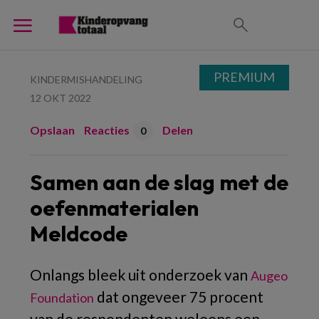
PREMIUM
KINDERMISHANDELING
12 OKT 2022
Opslaan
Reacties
Delen
0
Samen aan de slag met de
oefenmaterialen
Meldcode
Onlangs bleek uit onderzoek van
Augeo
dat ongeveer 75 procent
Foundation
van de respondenten weleens een