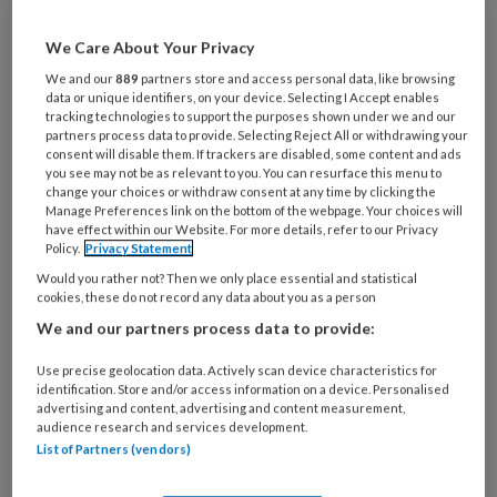
Al een account of abonnement?
Log dan in
We Care About Your Privacy
We and our
889
partners store and access personal data, like browsing
data or unique identifiers, on your device. Selecting I Accept enables
Wat
tracking technologies to support the purposes shown under we and our
is
partners process data to provide. Selecting Reject All or withdrawing your
consent will disable them. If trackers are disabled, some content and ads
je
you see may not be as relevant to you. You can resurface this menu to
e-
change your choices or withdraw consent at any time by clicking the
Kies
mailadres?
Manage Preferences link on the bottom of the webpage. Your choices will
je
have effect within our Website. For more details, refer to our Privacy
*
*
wachtwoord*
*
Policy.
Privacy Statement
Would you rather not? Then we only place essential and statistical
Kies
cookies, these do not record any data about you as a person
je
We and our partners process data to provide:
functie
*
Use precise geolocation data. Actively scan device characteristics for
Bij
identification. Store and/or access information on a device. Personalised
welke
advertising and content, advertising and content measurement,
organisatie
audience research and services development.
werk
List of Partners (vendors)
Untitled
Ontvang 2x per week de
je?