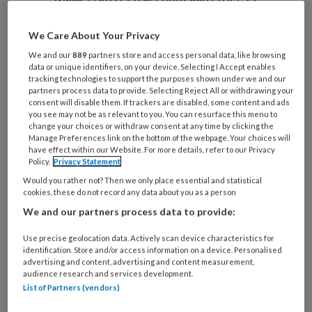
artikelen gratis per maand
We Care About Your Privacy
Al een account of abonnement?
Log dan in
We and our
889
partners store and access personal data, like browsing
data or unique identifiers, on your device. Selecting I Accept enables
tracking technologies to support the purposes shown under we and our
Wat
partners process data to provide. Selecting Reject All or withdrawing your
consent will disable them. If trackers are disabled, some content and ads
is
you see may not be as relevant to you. You can resurface this menu to
je
change your choices or withdraw consent at any time by clicking the
e-
Manage Preferences link on the bottom of the webpage. Your choices will
Kies
have effect within our Website. For more details, refer to our Privacy
mailadres?
je
Policy.
Privacy Statement
*
*
wachtwoord*
*
Would you rather not? Then we only place essential and statistical
cookies, these do not record any data about you as a person
Kies
We and our partners process data to provide:
je
functie
*
Use precise geolocation data. Actively scan device characteristics for
identification. Store and/or access information on a device. Personalised
Bij
advertising and content, advertising and content measurement,
welke
audience research and services development.
organisatie
List of Partners (vendors)
werk