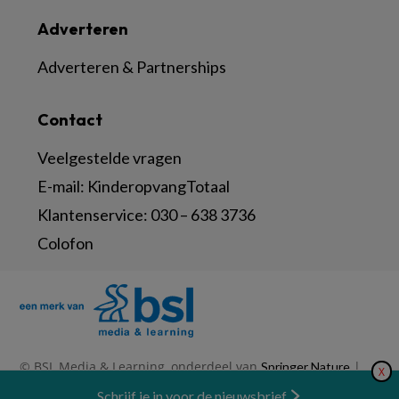
Adverteren
Adverteren & Partnerships
Contact
Veelgestelde vragen
E-mail:
KinderopvangTotaal
Klantenservice:
030 – 638 3736
Colofon
© BSL Media & Learning, onderdeel van
|
Springer Nature
X
|
|
Privacy Statement
Disclaimer
Voorwaarden
Nieuwsbrief
Schrijf je in voor de nieuwsbrief
Abonneren