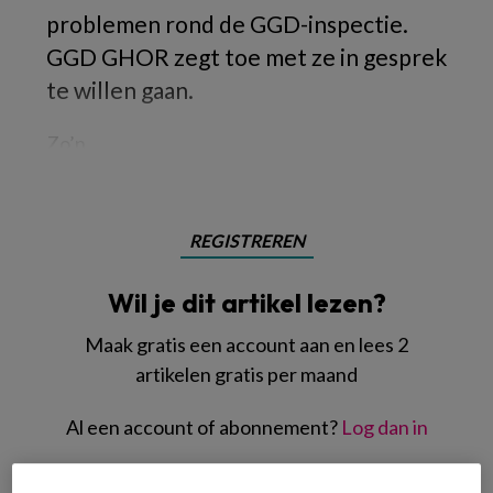
problemen rond de GGD-inspectie.
GGD GHOR zegt toe met ze in gesprek
te willen gaan.
Zo’n
REGISTREREN
Wil je dit artikel lezen?
Maak gratis een account aan en lees 2
artikelen gratis per maand
Al een account of abonnement?
Log dan in