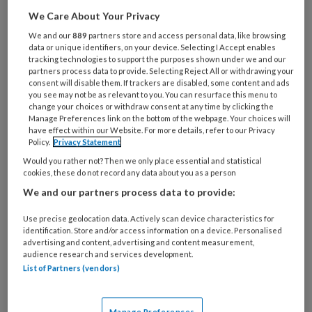
Wat
is
We Care About Your Privacy
je
We and our
889
partners store and access personal data, like browsing
e-
data or unique identifiers, on your device. Selecting I Accept enables
Kies
tracking technologies to support the purposes shown under we and our
mailadres?
je
partners process data to provide. Selecting Reject All or withdrawing your
*
*
consent will disable them. If trackers are disabled, some content and ads
wachtwoord*
*
you see may not be as relevant to you. You can resurface this menu to
change your choices or withdraw consent at any time by clicking the
Kies
Manage Preferences link on the bottom of the webpage. Your choices will
je
have effect within our Website. For more details, refer to our Privacy
functie
*
Policy.
Privacy Statement
Would you rather not? Then we only place essential and statistical
Bij
cookies, these do not record any data about you as a person
welke
We and our partners process data to provide:
organisatie
werk
Use precise geolocation data. Actively scan device characteristics for
Untitled
Ontvang 2x per week de
je?
identification. Store and/or access information on a device. Personalised
advertising and content, advertising and content measurement,
KinderopvangTotaal nieuwsbrief
audience research and services development.
List of Partners (vendors)
Ontvang iedere zondag het
Management Kinderopvang
Manage Preferences